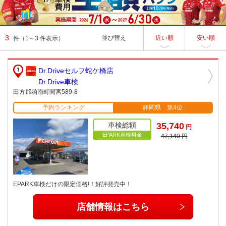
3
並び替え
近い順
安い順
件
（1～3 件表示）
Dr.Driveセルフ蛇ケ橋店
Dr.Drive車検
田方郡函南町間宮589-8
予約ランキング
静岡県 第4位
車検総額
35,740
円
EPARK車検料金
47,140 円
EPARK車検だけの限定価格!！好評発売中！
店舗情報はこちら