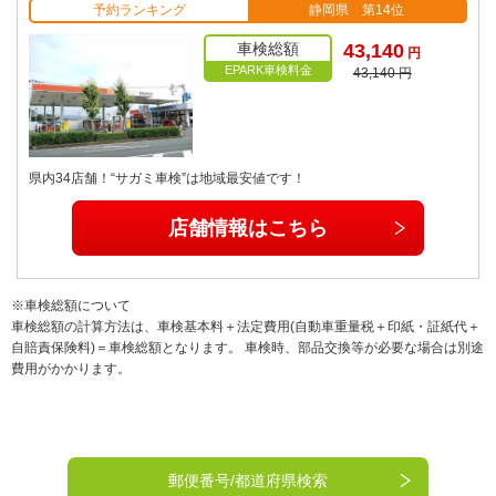
予約ランキング
静岡県 第14位
車検総額
43,140
円
EPARK車検料金
43,140 円
県内34店舗！“サガミ車検”は地域最安値です！
店舗情報はこちら
※車検総額について
車検総額の計算方法は、車検基本料＋法定費用(自動車重量税＋印紙・証紙代＋
自賠責保険料)＝車検総額となります。 車検時、部品交換等が必要な場合は別途
費用がかかります。
郵便番号/都道府県検索