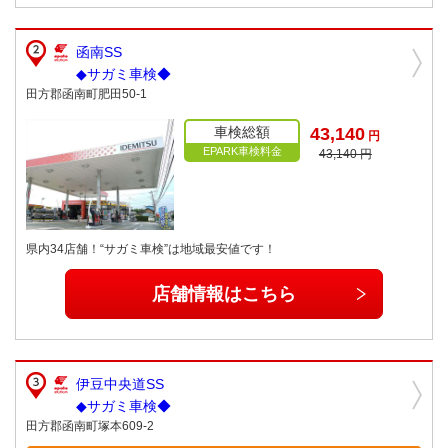
函南SS
◆サガミ車検◆
田方郡函南町肥田50-1
車検総額
43,140
円
EPARK車検料金
43,140 円
県内34店舗！“サガミ車検”は地域最安値です！
店舗情報はこちら
伊豆中央道SS
◆サガミ車検◆
田方郡函南町塚本609-2