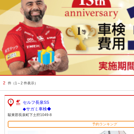
2
件
（1～2 件表示）
セルフ長泉SS
◆サガミ車検◆
駿東郡長泉町下土狩1049-8
予約ランキング