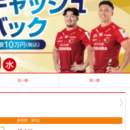
近い順
安い順
静岡県 第6位