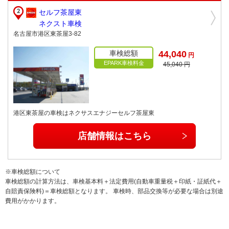
セルフ茶屋東
ネクスト車検
名古屋市港区東茶屋3-82
車検総額
44,040
円
EPARK車検料金
45,040 円
港区東茶屋の車検はネクサスエナジーセルフ茶屋東
店舗情報はこちら
※車検総額について
車検総額の計算方法は、車検基本料＋法定費用(自動車重量税＋印紙・証紙代＋
自賠責保険料)＝車検総額となります。 車検時、部品交換等が必要な場合は別途
費用がかかります。