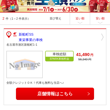
2
並び替え
近い順
安い順
件
（1～2 件表示）
新船町SS
東栄事業の車検
名古屋市港区新船町1-1
車検総額
41,490
円
EPARK車検料金
56,340 円
全額クレジットＯＫ！代車も無料な当店へ♪
店舗情報はこちら