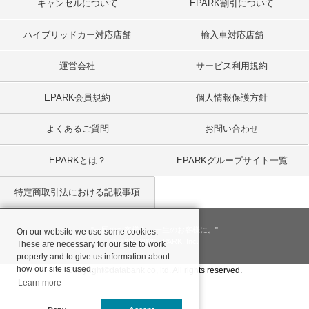
キャンセルについて
EPARK割引について
ハイブリッドカー対応店舗
輸入車対応店舗
運営会社
サービス利用規約
EPARK会員規約
個人情報保護方針
よくあるご質問
お問い合わせ
EPARKとは？
EPARKグループサイト一覧
特定商取引法における記載事項
"一回のお客様を、一生のお客様に。"
On our website we use some cookies.
© 2001
- 2026 EPARK, Inc.
These are necessary for our site to work
properly and to give us information about
how our site is used.
Copyright©databank co, ltd. All rights reserved.
Learn more