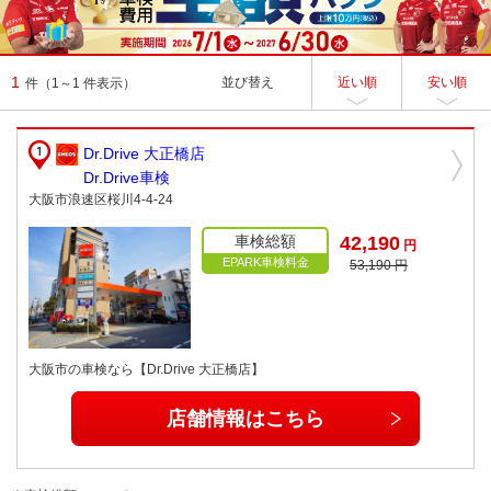
1
並び替え
近い順
安い順
件
（1～1 件表示）
Dr.Drive 大正橋店
Dr.Drive車検
大阪市浪速区桜川4-4-24
車検総額
42,190
円
EPARK車検料金
53,190 円
大阪市の車検なら【Dr.Drive 大正橋店】
店舗情報はこちら