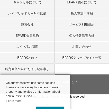
キャンセルについて
EPARK割引について
ハイブリッドカー対応店舗
輸入車対応店舗
運営会社
サービス利用規約
EPARK会員規約
個人情報保護方針
よくあるご質問
お問い合わせ
EPARKとは？
EPARKグループサイト一覧
特定商取引法における記載事項
"一回のお客様を、一生のお客様に。"
On our website we use some cookies.
© 2001
- 2026 EPARK, Inc.
These are necessary for our site to work
properly and to give us information about
how our site is used.
Copyright©databank co, ltd. All rights reserved.
Learn more