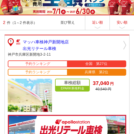
2
並び替え
近い順
安い順
件
（1～2 件表示）
マッハ車検神戸新開地店
出光リテール車検
神戸市兵庫区新開地3-2-11
予約ランキング
全国 第27位
予約ランキング
兵庫県 第2位
車検総額
37,040
円
EPARK車検料金
40,540 円