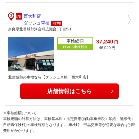
西大和店
ダッシュ車検
奈良県北葛城郡河合町広瀬台3丁目5-1
車検総額
37,240
円
EPARK車検料金
46,040 円
北葛城郡の車検なら【ダッシュ車検 西大和店】
店舗情報はこちら
※車検総額について
車検総額の計算方法は、車検基本料＋法定費用(自動車重量税＋印紙・証紙代＋
自賠責保険料)＝車検総額となります。 車検時、部品交換等が必要な場合は別途
費用がかかります。