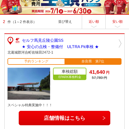
2
並び替え
近い順
安い順
件
（1～2 件表示）
セルフ馬見丘陵公園SS
★ 安心の点検・整備付 ULTRA Pit車検 ★
北葛城郡河合町佐味田2472-1
予約ランキング
奈良県 第7位
車検総額
41,640
円
EPARK車検料金
57,780 円
スペシャル特典実施中！！！
店舗情報はこちら