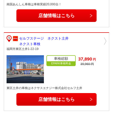
南国あんしん車検は車検実績20,000台！
店舗情報はこちら
セルフステージ ネクスト土井
ネクスト車検
福岡市東区土井1-22-19
車検総額
37,890
円
EPARK車検料金
39,960 円
東区土井の車検はネクサスエナジー株式会社セルフ土井
店舗情報はこちら