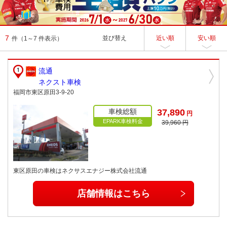
7
並び替え
近い順
安い順
件
（1～7 件表示）
流通
ネクスト車検
福岡市東区原田3-9-20
車検総額
37,890
円
EPARK車検料金
39,960 円
東区原田の車検はネクサスエナジー株式会社流通
店舗情報はこちら