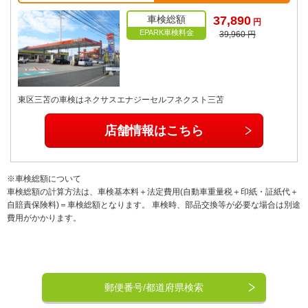
車検総額
37,890
円
EPARK車検料金
39,960 円
東区三苫の車検はネクサスエナジーセルフネクスト三苫
店舗情報はこちら
※車検総額について
車検総額の計算方法は、車検基本料＋法定費用(自動車重量税＋印紙・証紙代＋
自賠責保険料)＝車検総額となります。 車検時、部品交換等が必要な場合は別途
費用がかかります。
郵便番号/都道府県検索