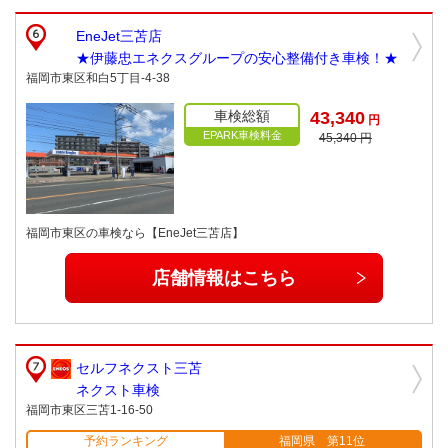
EneJet三苫店
★伊藤忠エネクスグループの安心整備付き車検！★
福岡市東区和白5丁目-4-38
車検総額
43,340
円
EPARK車検料金
45,340 円
福岡市東区の車検なら【EneJet三苫店】
店舗情報はこちら
セルフネクスト三苫
ネクスト車検
福岡市東区三苫1-16-50
予約ランキング
福岡県 第11位