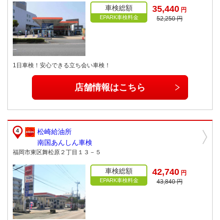
車検総額
35,440
円
EPARK車検料金
52,250 円
1日車検！安心できる立ち会い車検！
店舗情報はこちら
松崎給油所
南国あんしん車検
福岡市東区舞松原２丁目１３－５
車検総額
42,740
円
EPARK車検料金
43,840 円