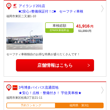
アイランド201店
■□安心♪整備保証付！□■ セーフティ車検
福岡市東区二又瀬1-10
車検総額
41,916
円
EPARK車検料金
51,390 円
セーフティ車検独自のお得な特典が盛りだくさんです！
店舗情報はこちら
3号博多バイパス流通団地
★安心！点検・整備付き！ 宇佐美車検★
福岡市東区松島3丁目21-11
予約ランキング
福岡県 第3位