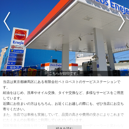
こちらが目印です。
当店は東京都練馬区にある有限会社ペトロベストのサービスステーションで
す。
給油をはじめ、洗車やオイル交換、タイヤ交換など、多様なサービスをご用意
しています。
近隣にお住まいの方はもちろん、お近くにお越しの際にも、ぜひ当店にお立ち
寄りください。
また、当店では車検も実施していて、品質の高さや費用の安さによりこれまで
にたくさんのお客様にご利用していただいています。
国家整備士の資格を持つプロの整備士の技術力で、カーディーラーと変わらな