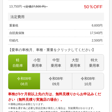
50
％OFF
13,750
円
（定価
27,500
円）
法定費用
重量税
6,600
円
自賠責保険
17,540
円
印紙代
2,500
円
【愛車の車検月、車種・重量をクリックしてください】
軽
小型
中型
大型
特大
自動車
乗用車
乗用車
乗用車
乗用車
令和08
年
令和08
年
令和08
年
08
月
09
月
10
月
車検が3ケ月前以上先の方は、無料見積りからお申込みくだ
さい（無料見積り実施店の場合）。
※価格は税込み金額となります。
※車検を通す為に必要な部品交換が発生した場合は、別途費用がかかります。