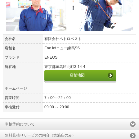
会社名
有限会社ペトロベスト
店舗名
EneJetニュー練馬SS
ブランド
ENEOS
所在地
東京都練馬区北町3-14-4
店舗地図
ホームページ
営業時間
7：00～22：00
車検受付
09:00 ～ 20:00
車検予約について
無料見積りサービスの内容（実施店のみ）