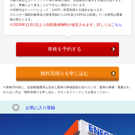
※輸入車およびハイブリッド車の車検の場合、別途費用が発生する場合があります。
また、車種により承ることができない場合がございます。
※印紙代はナンバーによって「100円」程度前後する場合があります。
※エコカー減税対象車及び新車登録から13年及び18年以上経過している車両は重量
税が異なります。
※2026年11月1日より自賠責保険料が改定されます。詳しくは
こちら
車検を予約する
無料見積りを申し込む
※車検予約前に、追加整備費用も含めた愛車の車検総額を知りたい方、愛車の車種・重量がわ
からない方は「無料見積りを申し込む」ボタンをクリックしてお進みください。
お気に入り登録