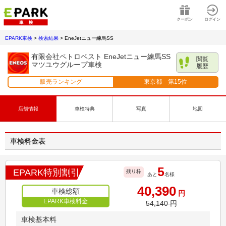
クーポン
ログイン
EPARK車検
>
検索結果
>
EneJetニュー練馬SS
有限会社ペトロベスト EneJetニュー練馬SS
閲覧
マツユウグループ車検
履歴
販売ランキング
東京都
第
15
位
店舗情報
車検特典
写真
地図
車検料金表
5
EPARK特別割引
残り枠
あと
名様
40,390
車検総額
円
EPARK車検料金
54,140
円
車検基本料