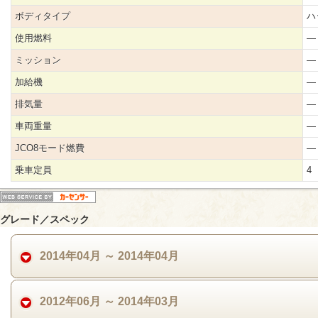
ボディタイプ
ハ
使用燃料
―
ミッション
―
加給機
―
排気量
―
車両重量
―
JCO8モード燃費
―
乗車定員
4
グレード／スペック
2014年04月 ～ 2014年04月
2012年06月 ～ 2014年03月