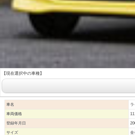
【現在選択中の車種】
車名
ラ
車両価格
11
登録年月日
2
サイズ
全