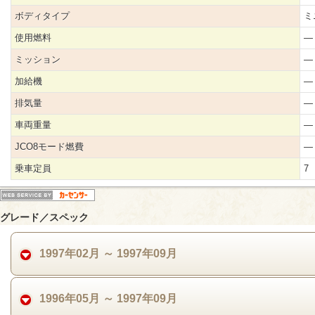
ボディタイプ
ミ
使用燃料
―
ミッション
―
加給機
―
排気量
―
車両重量
―
JCO8モード燃費
―
乗車定員
7
グレード／スペック
1997年02月 ～ 1997年09月
1996年05月 ～ 1997年09月