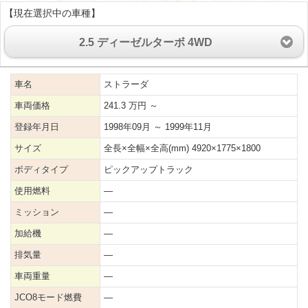
【現在選択中の車種】
2.5 ディーゼルターボ 4WD
車名
ストラーダ
車両価格
241.3 万円 ～
登録年月日
1998年09月 ～ 1999年11月
サイズ
全長×全幅×全高(mm) 4920×1775×1800
ボディタイプ
ピックアップトラック
使用燃料
―
ミッション
―
加給機
―
排気量
―
車両重量
―
JCO8モード燃費
―