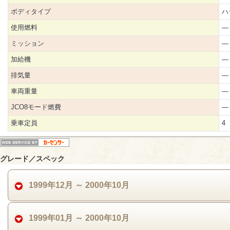
ボディタイプ
ハ
使用燃料
―
ミッション
―
加給機
―
排気量
―
車両重量
―
JCO8モード燃費
―
乗車定員
4
グレード／スペック
1999年12月 ～ 2000年10月
1999年01月 ～ 2000年10月