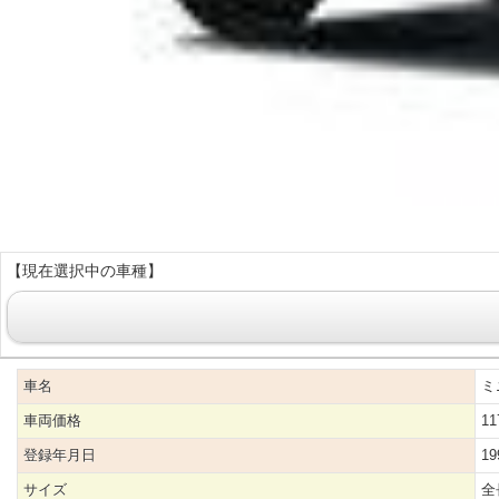
【現在選択中の車種】
車名
ミ
車両価格
11
登録年月日
1
サイズ
全