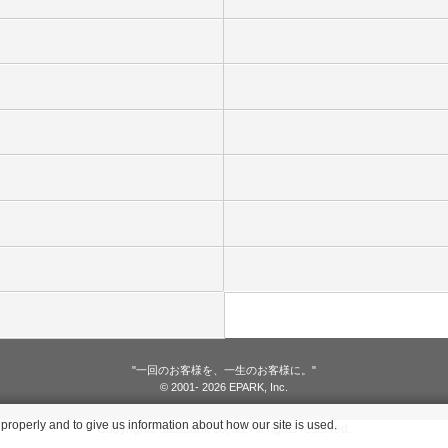
"一回のお客様を、一生のお客様に。"
© 2001
- 2026 EPARK, Inc.
roperly and to give us information about how our site is used.
Copyright©databank co, ltd. All rights reserved.