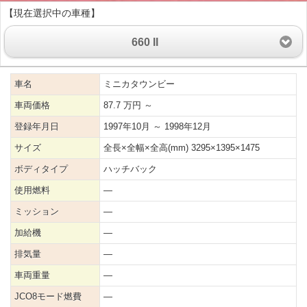
【現在選択中の車種】
660 II
車名
ミニカタウンビー
車両価格
87.7 万円 ～
登録年月日
1997年10月 ～ 1998年12月
サイズ
全長×全幅×全高(mm) 3295×1395×1475
ボディタイプ
ハッチバック
使用燃料
―
ミッション
―
加給機
―
排気量
―
車両重量
―
JCO8モード燃費
―