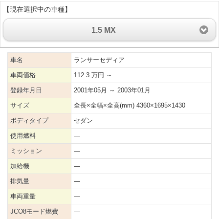
【現在選択中の車種】
1.5 MX
車名
ランサーセディア
車両価格
112.3 万円 ～
登録年月日
2001年05月 ～ 2003年01月
サイズ
全長×全幅×全高(mm) 4360×1695×1430
ボディタイプ
セダン
使用燃料
―
ミッション
―
加給機
―
排気量
―
車両重量
―
JCO8モード燃費
―