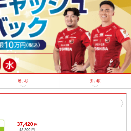
近い順
安い順
37,420
円
48,200 円