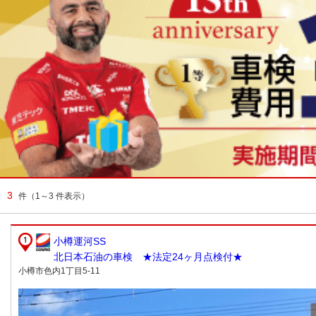
3
件
（1～3 件表示）
小樽運河SS
北日本石油の車検 ★法定24ヶ月点検付★
小樽市色内1丁目5-11