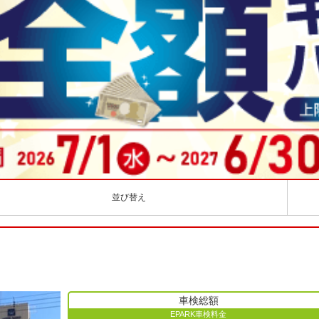
並び替え
車検総額
EPARK車検料金