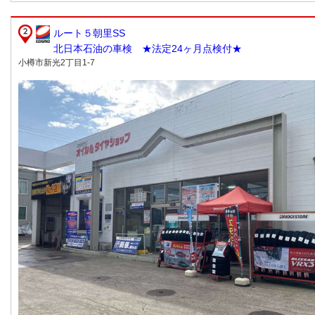
ルート５朝里SS
北日本石油の車検 ★法定24ヶ月点検付★
小樽市新光2丁目1-7