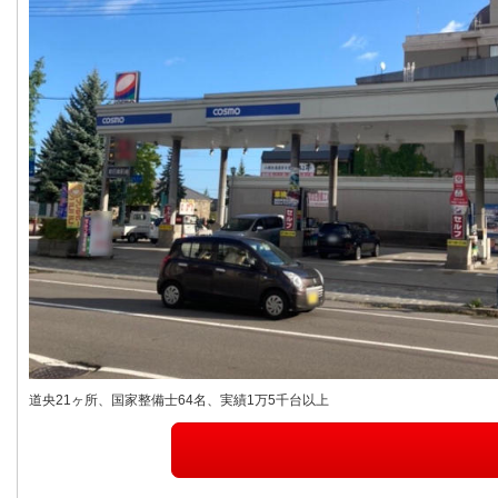
道央21ヶ所、国家整備士64名、実績1万5千台以上