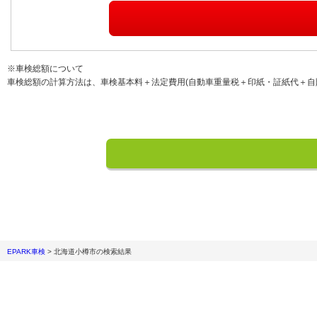
※車検総額について
車検総額の計算方法は、車検基本料＋法定費用(自動車重量税＋印紙・証紙代＋自
EPARK車検
>
北海道小樽市
の検索結果