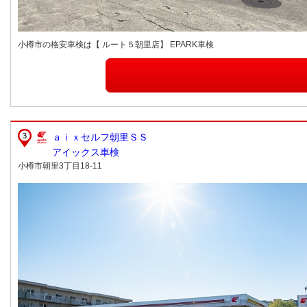
小樽市の格安車検は【 ルート５朝里店】 EPARK車検
ａｉｘセルフ朝里ＳＳ
アイックス車検
小樽市朝里3丁目18-11