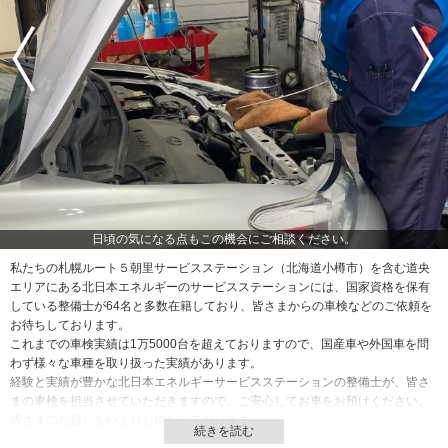
日頃の気になる点もこの機会にご相談ください。
私たちの札幌ルート５朝里サービスステーション（北海道小樽市）を含む道央
エリアにある北日本エネルギーのサービスステーションには、国家資格を保有
している整備士が64名と多数在籍しており、皆さまからの車検などのご依頼を
お待ちしております。
これまでの車検実績は1万5000台を超えておりますので、国産車や外国車を問
わず様々な車種を取り扱った実績があります。
経験と実績が豊かな北日本エネルギーサービスステーションの整備士が、皆さ
まの車検を担当させていただきますので、ご安心してお車をお預けください。
皆さまのお越しを心よりお待ちしております。