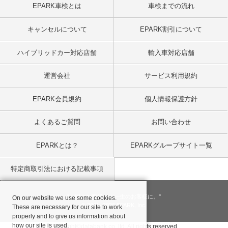
EPARK車検とは
車検までの流れ
キャンセルについて
EPARK割引について
ハイブリッドカー対応店舗
輸入車対応店舗
運営会社
サービス利用規約
EPARK会員規約
個人情報保護方針
よくあるご質問
お問い合わせ
EPARKとは？
EPARKグループサイト一覧
特定商取引法における記載事項
"一回のお客様を、一生のお客様に。"
On our website we use some cookies.
© 2001
- 2026 EPARK, Inc.
These are necessary for our site to work
properly and to give us information about
how our site is used.
Copyright©databank co, ltd. All rights reserved.