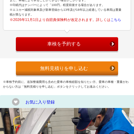
また、車種により承ることができない場合がございます。
※印紙代はナンバーによって「100円」程度前後する場合があります。
※エコカー減税対象車及び新車登録から13年及び18年以上経過している車両は重量
税が異なります。
※2026年11月1日より自賠責保険料が改定されます。詳しくは
こちら
車検を予約する
無料見積りを申し込む
※車検予約前に、追加整備費用も含めた愛車の車検総額を知りたい方、愛車の車種・重量がわ
からない方は「無料見積りを申し込む」ボタンをクリックしてお進みください。
お気に入り登録