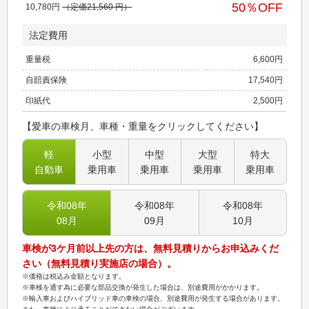
50
％OFF
10,780
円
（定価
21,560
円）
法定費用
重量税
6,600
円
自賠責保険
17,540
円
印紙代
2,500
円
【愛車の車検月、車種・重量をクリックしてください】
軽
小型
中型
大型
特大
自動車
乗用車
乗用車
乗用車
乗用車
令和08
年
令和08
年
令和08
年
08
月
09
月
10
月
車検が3ケ月前以上先の方は、無料見積りからお申込みくだ
さい（無料見積り実施店の場合）。
※価格は税込み金額となります。
※車検を通す為に必要な部品交換が発生した場合は、別途費用がかかります。
※輸入車およびハイブリッド車の車検の場合、別途費用が発生する場合があります。