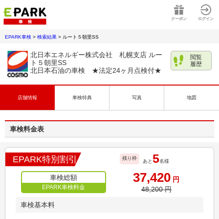
クーポン
ログイン
EPARK車検
>
検索結果
>
ルート５朝里SS
北日本エネルギー株式会社 札幌支店 ルー
閲覧
ト５朝里SS
履歴
北日本石油の車検 ★法定24ヶ月点検付★
店舗情報
車検特典
写真
地図
車検料金表
5
EPARK特別割引
残り枠
あと
名様
37,420
車検総額
円
EPARK車検料金
48,200
円
車検基本料