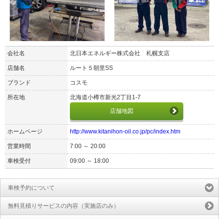
会社名
北日本エネルギー株式会社 札幌支店
店舗名
ルート５朝里SS
ブランド
コスモ
所在地
北海道小樽市新光2丁目1-7
店舗地図
ホームページ
http://www.kitanihon-oil.co.jp/pc/index.htm
営業時間
7:00 ～ 20:00
車検受付
09:00 ～ 18:00
車検予約について
無料見積りサービスの内容（実施店のみ）