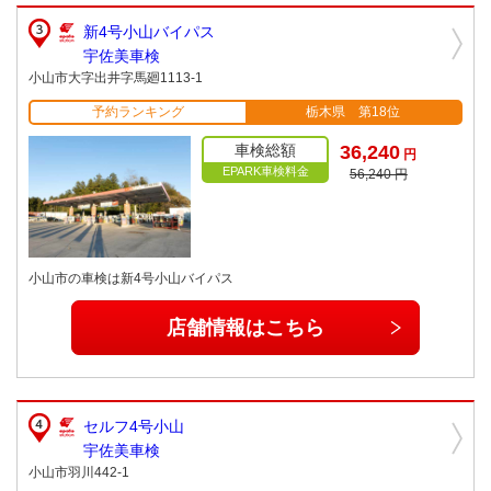
新4号小山バイパス
宇佐美車検
小山市大字出井字馬廻1113-1
予約ランキング
栃木県 第18位
車検総額
36,240
円
EPARK車検料金
56,240 円
小山市の車検は新4号小山バイパス
店舗情報はこちら
セルフ4号小山
宇佐美車検
小山市羽川442-1