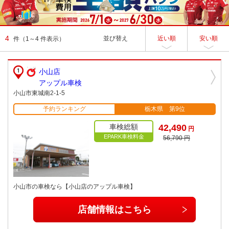
4
並び替え
近い順
安い順
件
（1～4 件表示）
小山店
アップル車検
小山市東城南2-1-5
予約ランキング
栃木県 第9位
車検総額
42,490
円
EPARK車検料金
56,790 円
小山市の車検なら【小山店のアップル車検】
店舗情報はこちら