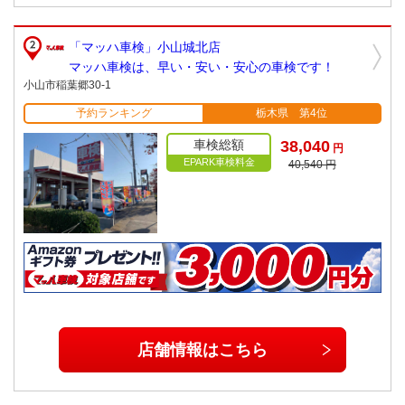
「マッハ車検」小山城北店
マッハ車検は、早い・安い・安心の車検です！
小山市稲葉郷30-1
予約ランキング
栃木県 第4位
車検総額
38,040
円
EPARK車検料金
40,540 円
店舗情報はこちら