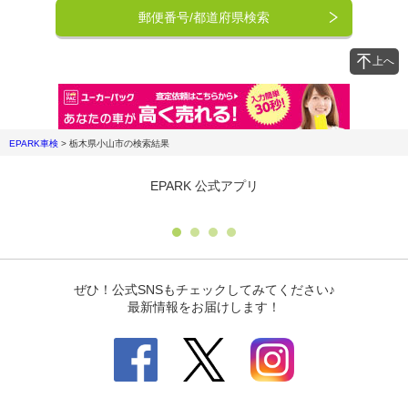
郵便番号/都道府県検索
上へ
EPARK車検
>
栃木県小山市
の検索結果