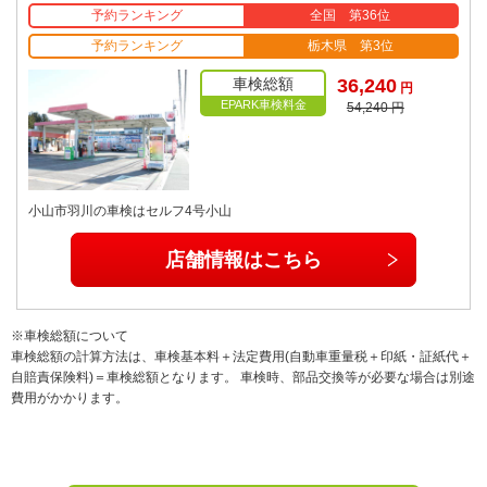
予約ランキング
全国 第36位
予約ランキング
栃木県 第3位
車検総額
36,240
円
EPARK車検料金
54,240 円
小山市羽川の車検はセルフ4号小山
店舗情報はこちら
※車検総額について
車検総額の計算方法は、車検基本料＋法定費用(自動車重量税＋印紙・証紙代＋
自賠責保険料)＝車検総額となります。 車検時、部品交換等が必要な場合は別途
費用がかかります。