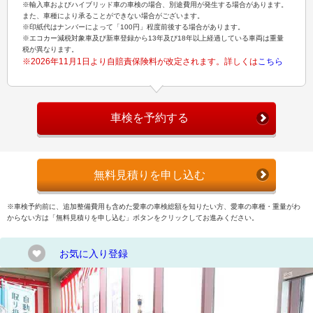
※輸入車およびハイブリッド車の車検の場合、別途費用が発生する場合があります。
また、車種により承ることができない場合がございます。
※印紙代はナンバーによって「100円」程度前後する場合があります。
※エコカー減税対象車及び新車登録から13年及び18年以上経過している車両は重量
税が異なります。
※2026年11月1日より自賠責保険料が改定されます。詳しくは
こちら
車検を予約する
無料見積りを申し込む
※車検予約前に、追加整備費用も含めた愛車の車検総額を知りたい方、愛車の車種・重量がわ
からない方は「無料見積りを申し込む」ボタンをクリックしてお進みください。
お気に入り登録