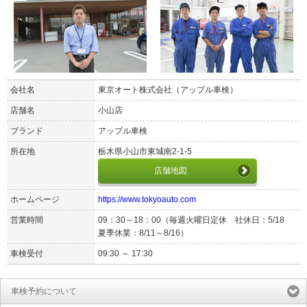
会社名
東京オート株式会社（アップル車検）
店舗名
小山店
ブランド
アップル車検
所在地
栃木県小山市東城南2-1-5
店舗地図
ホームページ
https://www.tokyoauto.com
営業時間
09：30～18：00（毎週火曜日定休 社休日：5/18
夏季休業：8/11～8/16）
車検受付
09:30 ～ 17:30
車検予約について