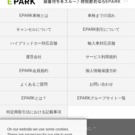
EPARK車検とは
車検までの流れ
キャンセルについて
EPARK割引について
ハイブリッドカー対応店舗
輸入車対応店舗
運営会社
サービス利用規約
EPARK会員規約
個人情報保護方針
よくあるご質問
お問い合わせ
EPARKとは？
EPARKグループサイト一覧
特定商取引法における記載事項
"一回のお客様を、一生のお客様に。"
On our website we use some cookies.
© 2001
- 2026 EPARK, Inc.
These are necessary for our site to work