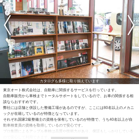
カタログも多様に取り揃えています
東京オート株式会社は、自動車に関係するサービスを行っています。
自動車販売から車検までトータルサポートをしているので、お車の関係する相
談ならおすすめです。
弊社には店舗と併設した整備工場があるのですが、ここには80名以上のメカニ
ックが在籍しているのが特徴となっています。
それぞれ国家2級整備士の資格を保有しているのが特徴で、うち40名以上が自
動車検査員の資格を取得しているので安心です。
プロ集団によるアップル車検は品質や技術力があり、保証もしっかりしている
ので安心して利用できます。