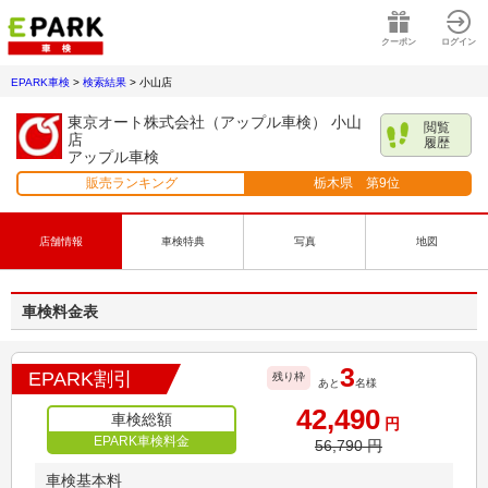
クーポン
ログイン
EPARK車検
>
検索結果
>
小山店
東京オート株式会社（アップル車検） 小山
閲覧
店
履歴
アップル車検
販売ランキング
栃木県
第
9
位
店舗情報
車検特典
写真
地図
車検料金表
3
EPARK割引
残り枠
あと
名様
42,490
車検総額
円
EPARK車検料金
56,790
円
車検基本料