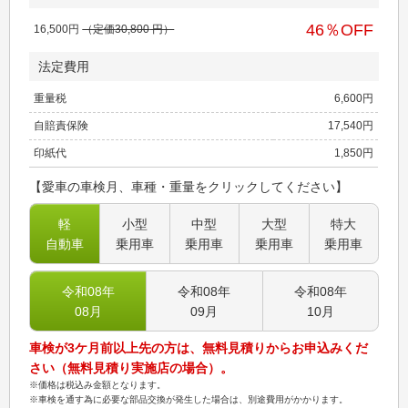
46
％OFF
16,500
円
（定価
30,800
円）
法定費用
重量税
6,600
円
自賠責保険
17,540
円
印紙代
1,850
円
【愛車の車検月、車種・重量をクリックしてください】
軽
小型
中型
大型
特大
自動車
乗用車
乗用車
乗用車
乗用車
令和08
年
令和08
年
令和08
年
08
月
09
月
10
月
車検が3ケ月前以上先の方は、無料見積りからお申込みくだ
さい（無料見積り実施店の場合）。
※価格は税込み金額となります。
※車検を通す為に必要な部品交換が発生した場合は、別途費用がかかります。