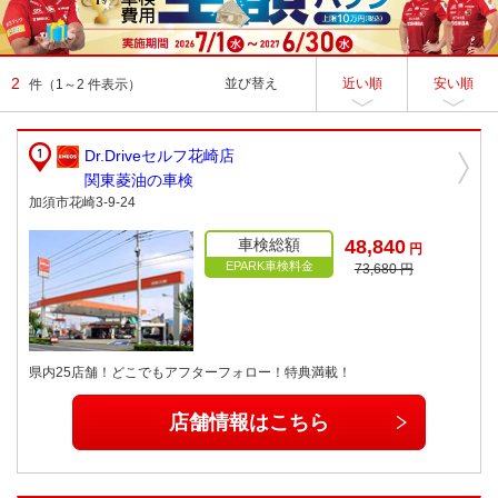
2
並び替え
近い順
安い順
件
（1～2 件表示）
Dr.Driveセルフ花崎店
関東菱油の車検
加須市花崎3-9-24
車検総額
48,840
円
EPARK車検料金
73,680 円
県内25店舗！どこでもアフターフォロー！特典満載！
店舗情報はこちら