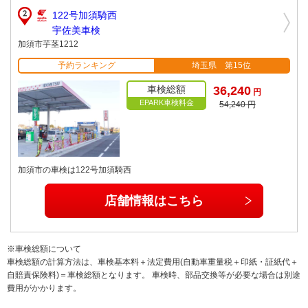
122号加須騎西
宇佐美車検
加須市芋茎1212
予約ランキング
埼玉県 第15位
車検総額
36,240
円
EPARK車検料金
54,240 円
加須市の車検は122号加須騎西
店舗情報はこちら
※車検総額について
車検総額の計算方法は、車検基本料＋法定費用(自動車重量税＋印紙・証紙代＋
自賠責保険料)＝車検総額となります。 車検時、部品交換等が必要な場合は別途
費用がかかります。