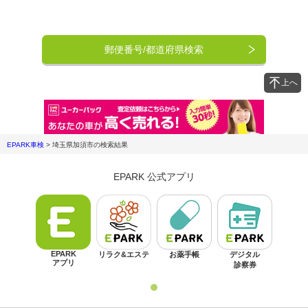
郵便番号/都道府県検索
上へ
EPARK車検
>
埼玉県加須市
の検索結果