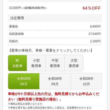
64
％OFF
10,000
円
（定価
28,000
円）
法定費用
重量税
6,600
円
自賠責保険
17,540
円
印紙代
2,100
円
【愛車の車検月、車種・重量をクリックしてください】
軽
小型
中型
大型
自動車
乗用車
乗用車
乗用車
令和08
年
令和08
年
令和08
年
08
月
09
月
10
月
車検が3ケ月前以上先の方は、無料見積りからお申込みくだ
さい（無料見積り実施店の場合）。
※価格は税込み金額となります。
※車検を通す為に必要な部品交換が発生した場合は、別途費用がかかります。