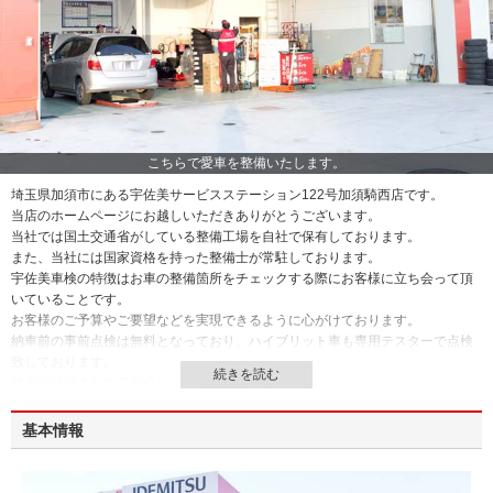
こちらで愛車を整備いたします。
埼玉県加須市にある宇佐美サービスステーション122号加須騎西店です。
当店のホームページにお越しいただきありがとうございます。
当社では国土交通省がしている整備工場を自社で保有しております。
また、当社には国家資格を持った整備士が常駐しております。
宇佐美車検の特徴はお車の整備箇所をチェックする際にお客様に立ち会って頂
いていることです。
お客様のご予算やご要望などを実現できるように心がけております。
納車前の事前点検は無料となっており、ハイブリット車も専用テスターで点検
致しております。
整備保証付きなので安心してご予約頂けます。
輸入車の方もお気軽にご相談ください。
基本情報