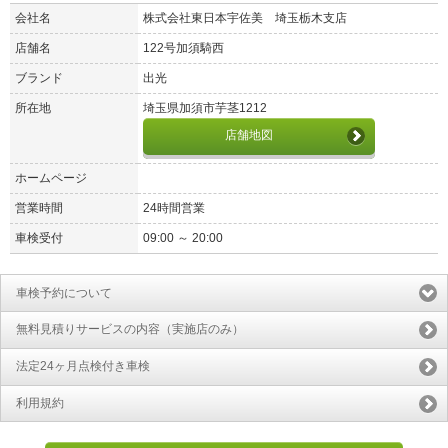
会社名
株式会社東日本宇佐美 埼玉栃木支店
店舗名
122号加須騎西
ブランド
出光
所在地
埼玉県加須市芋茎1212
店舗地図
ホームページ
営業時間
24時間営業
車検受付
09:00 ～ 20:00
車検予約について
無料見積りサービスの内容（実施店のみ）
法定24ヶ月点検付き車検
利用規約