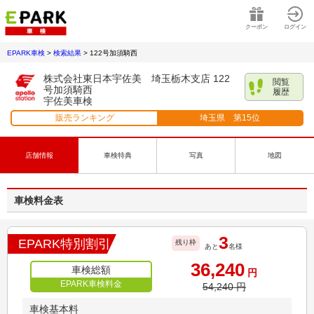
クーポン
ログイン
EPARK車検
>
検索結果
>
122号加須騎西
株式会社東日本宇佐美 埼玉栃木支店 122
閲覧
号加須騎西
履歴
宇佐美車検
販売ランキング
埼玉県
第
15
位
店舗情報
車検特典
写真
地図
車検料金表
3
EPARK特別割引
残り枠
あと
名様
36,240
車検総額
円
EPARK車検料金
54,240
円
車検基本料