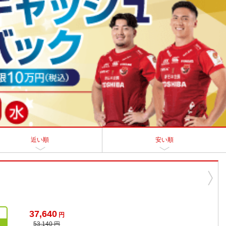
近い順
安い順
37,640
円
53,140 円