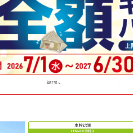
並び替え
車検総額
EPARK車検料金