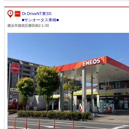
Dr.DriveNT東SS
■サンオータス車検■
横浜市都筑区勝田南2-1-30