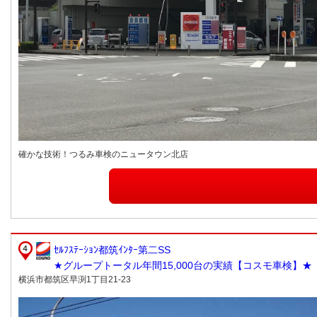
確かな技術！つるみ車検のニュータウン北店
ｾﾙﾌｽﾃｰｼｮﾝ都筑ｲﾝﾀｰ第二SS
★グループトータル年間15,000台の実績【コスモ車検】★
横浜市都筑区早渕1丁目21-23