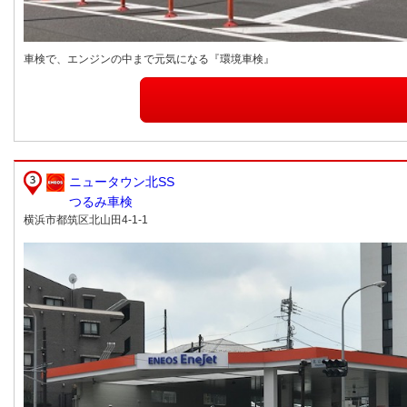
車検で、エンジンの中まで元気になる『環境車検』
ニュータウン北SS
つるみ車検
横浜市都筑区北山田4-1-1