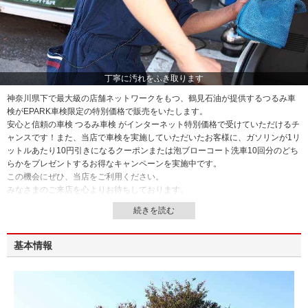
丁寧に汚れをふき取ります
神奈川県下で最大級の店舗ネットワークをもつ、鶴見石油が提供するつるみ車
検がEPARK車検限定の特別価格で販売をいたします。
安心と信頼の車検 つるみ車検 がインターネット特別価格で受けていただけるチ
ャンスです！また、当店で車検を実施していただいたお客様に、ガソリンが1リ
ットルあたり10円引きになるクーポンまたは泡ブローコート洗車10回分のどち
らかをプレゼントするお得なキャンペーンを実施中です。
この機会にぜひ、当店をご利用ください。
みなさまのご来店を心よりお待ちしております。
基本情報