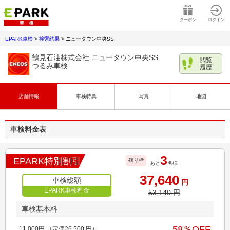
クーポン
ログイン
EPARK車検
>
検索結果
>
ニュータウン中央SS
鶴見石油株式会社 ニュータウン中央SS
閲覧
つるみ車検
履歴
店舗情報
車検特典
写真
地図
車検料金表
3
EPARK特別割引
残り枠
あと
名様
37,640
車検総額
円
EPARK車検料金
53,140
円
車検基本料
58
％OFF
11,000
円
（定価
26,500
円）