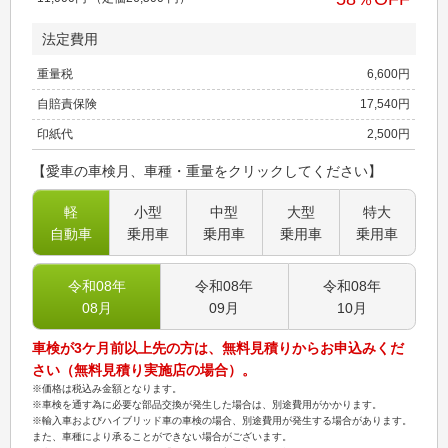
法定費用
重量税
6,600
円
自賠責保険
17,540
円
印紙代
2,500
円
【愛車の車検月、車種・重量をクリックしてください】
軽
小型
中型
大型
特大
自動車
乗用車
乗用車
乗用車
乗用車
令和08
年
令和08
年
令和08
年
08
月
09
月
10
月
車検が3ケ月前以上先の方は、無料見積りからお申込みくだ
さい（無料見積り実施店の場合）。
※価格は税込み金額となります。
※車検を通す為に必要な部品交換が発生した場合は、別途費用がかかります。
※輸入車およびハイブリッド車の車検の場合、別途費用が発生する場合があります。
また、車種により承ることができない場合がございます。