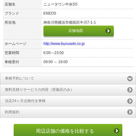
店舗名
ニュータウン中央SS
ブランド
ENEOS
所在地
神奈川県横浜市都筑区中川7-1-1
店舗地図
ホームページ
http://www.tsuruseki.co.jp
営業時間
6:00～23:00
車検受付
09:00 ～ 19:00
車検予約について
無料見積りサービスの内容（実施店のみ）
法定24ヶ月点検付き車検
利用規約
周辺店舗の価格を比較する