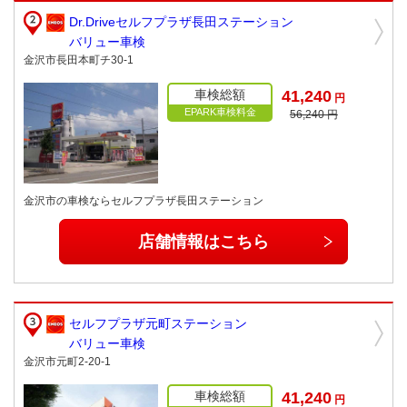
Dr.Driveセルフプラザ長田ステーション
バリュー車検
金沢市長田本町チ30-1
車検総額
41,240
円
EPARK車検料金
56,240 円
金沢市の車検ならセルフプラザ長田ステーション
店舗情報はこちら
セルフプラザ元町ステーション
バリュー車検
金沢市元町2-20-1
車検総額
41,240
円