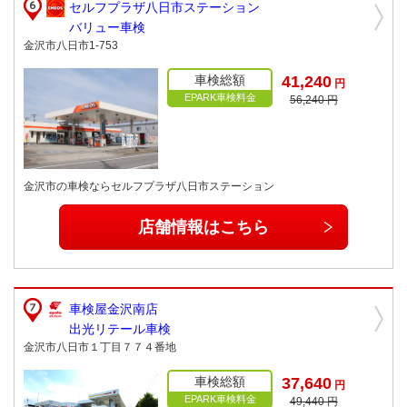
セルフプラザ八日市ステーション
バリュー車検
金沢市八日市1-753
車検総額
41,240
円
EPARK車検料金
56,240 円
金沢市の車検ならセルフプラザ八日市ステーション
店舗情報はこちら
車検屋金沢南店
出光リテール車検
金沢市八日市１丁目７７４番地
車検総額
37,640
円
EPARK車検料金
49,440 円