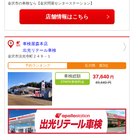
金沢市の車検なら【金沢問屋センターステーション】
店舗情報はこちら
車検屋森本店
出光リテール車検
金沢市法光寺町２４９－１
予約ランキング
石川県 第3位
車検総額
37,640
円
EPARK車検料金
49,440 円