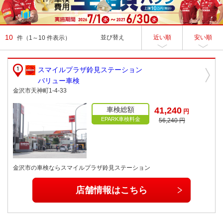
10
並び替え
近い順
安い順
件
（1～10 件表示）
スマイルプラザ鈴見ステーション
バリュー車検
金沢市天神町1-4-33
車検総額
41,240
円
EPARK車検料金
56,240 円
金沢市の車検ならスマイルプラザ鈴見ステーション
店舗情報はこちら