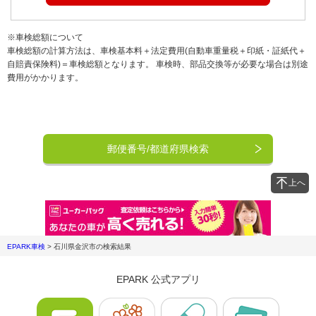
※車検総額について
車検総額の計算方法は、車検基本料＋法定費用(自動車重量税＋印紙・証紙代＋
自賠責保険料)＝車検総額となります。 車検時、部品交換等が必要な場合は別途
費用がかかります。
郵便番号/都道府県検索
上へ
EPARK車検
>
石川県金沢市
の検索結果