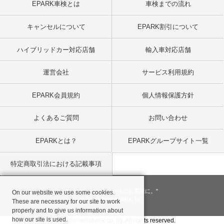
EPARK車検とは
車検までの流れ
キャンセルについて
EPARK割引について
ハイブリッドカー対応店舗
輸入車対応店舗
運営会社
サービス利用規約
EPARK会員規約
個人情報保護方針
よくあるご質問
お問い合わせ
EPARKとは？
EPARKグループサイト一覧
特定商取引法における記載事項
"一回のお客様を、一生のお客様に。"
On our website we use some cookies.
© 2001
- 2026 EPARK, Inc.
These are necessary for our site to work
properly and to give us information about
how our site is used.
Copyright©databank co, ltd. All rights reserved.