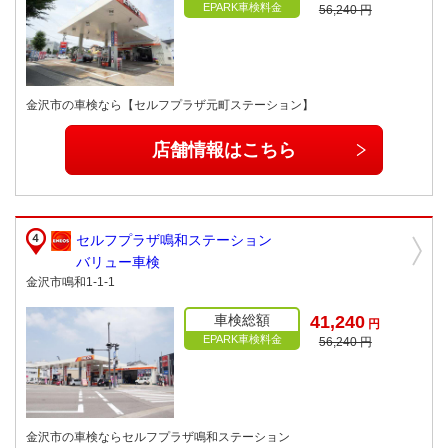
EPARK車検料金
56,240 円
金沢市の車検なら【セルフプラザ元町ステーション】
店舗情報はこちら
セルフプラザ鳴和ステーション
バリュー車検
金沢市鳴和1-1-1
車検総額
41,240
円
EPARK車検料金
56,240 円
金沢市の車検ならセルフプラザ鳴和ステーション