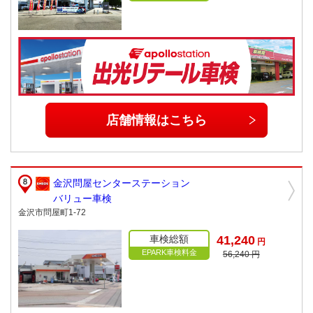
店舗情報はこちら
金沢問屋センターステーション
バリュー車検
金沢市問屋町1-72
車検総額
41,240
円
EPARK車検料金
56,240 円