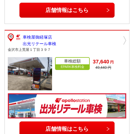
店舗情報はこちら
車検屋御経塚店
出光リテール車検
金沢市上荒屋１丁目３９７
車検総額
37,640
円
EPARK車検料金
49,440 円
店舗情報はこちら