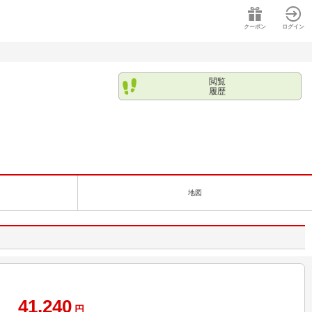
クーポン
ログイン
閲覧
履歴
地図
41,240
円