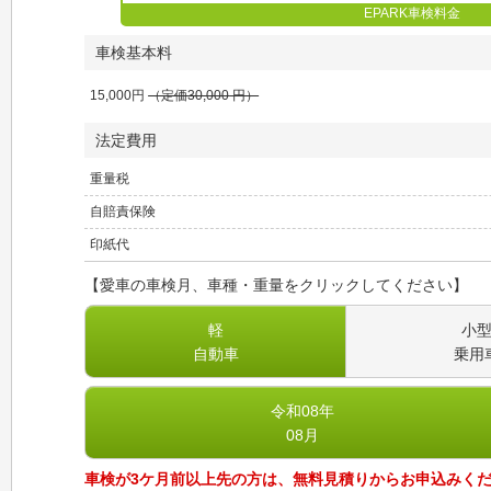
EPARK車検料金
車検基本料
15,000
円
（定価
30,000
円）
法定費用
重量税
自賠責保険
印紙代
【愛車の車検月、車種・重量をクリックしてください】
軽
小
自動車
乗用
令和08
年
08
月
車検が3ケ月前以上先の方は、無料見積りからお申込みく