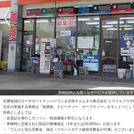
車検以外にも様々なサービスを提供しています
近隣地域のカーサポートナンバーワンを目指すエムタス株式会社 スマイルプラザ
当店の実施する車検は「低価格、スピーディー、セーフティー」をモットーにし
特典としましては
・会員証を発行しガソリン、軽油価格が割引になります。
・車検時に交換された部品の整備保証（1年または20,000㎞）があります。
・「てんけん安心見舞金」保証（フロントガラス破損見舞金が付属）がございま