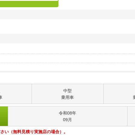
型
中型
車
乗用車
令和08
年
09
月
ださい（無料見積り実施店の場合）。