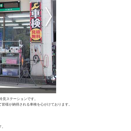
お車の
鈴見ステーションです。
て皆様が納得される車検を心がけております。
す。