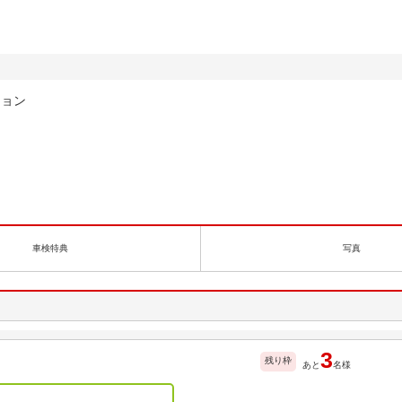
ション
車検特典
写真
3
残り枠
あと
名様