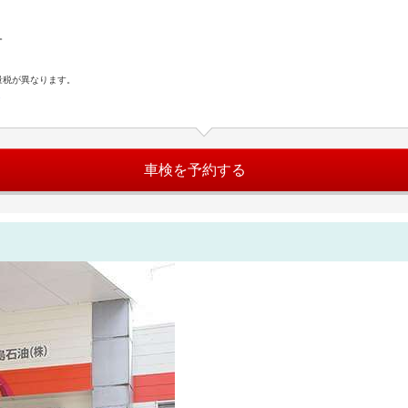
。
量税が異なります。
ら
車検を予約する