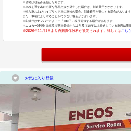
※価格は税込み金額となります。
※車検を通す為に必要な部品交換が発生した場合は、別途費用がかかります。
※輸入車およびハイブリッド車の車検の場合、別途費用が発生する場合があります
また、車種により承ることができない場合がございます。
※印紙代はナンバーによって「100円」程度前後する場合があります。
※エコカー減税対象車及び新車登録から13年及び18年以上経過している車両は重
※2026年11月1日より自賠責保険料が改定されます。詳しくは
こち
お気に入り登録