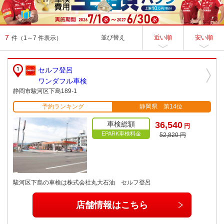
7
並び替え
近い順
安い順
件
（1～7 件表示）
セルフ登呂
ワンダフル車検
静岡市駿河区下島189-1
予約ランキング
静岡県 第14位
車検総額
36,540
円
EPARK車検料金
52,820 円
駿河区下島の車検は株式会社丸大石油 セルフ登呂
店舗情報はこちら