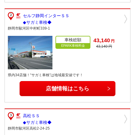
セルフ静岡インターＳＳ
◆サガミ車検◆
静岡市駿河区中村町339-1
車検総額
43,140
円
EPARK車検料金
43,140 円
県内34店舗！“サガミ車検”は地域最安値です！
店舗情報はこちら
高松ＳＳ
◆サガミ車検◆
静岡市駿河区高松2-24-25