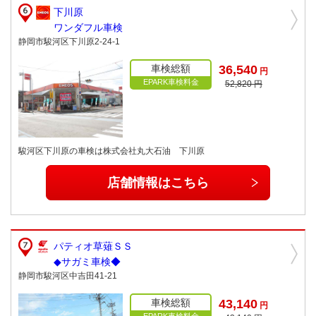
下川原
ワンダフル車検
静岡市駿河区下川原2-24-1
車検総額
36,540
円
EPARK車検料金
52,820 円
駿河区下川原の車検は株式会社丸大石油 下川原
店舗情報はこちら
パティオ草薙ＳＳ
◆サガミ車検◆
静岡市駿河区中吉田41-21
車検総額
43,140
円
EPARK車検料金