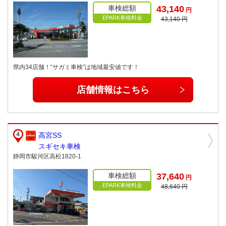
車検総額
43,140
円
EPARK車検料金
43,140 円
県内34店舗！“サガミ車検”は地域最安値です！
店舗情報はこちら
高宮SS
スギセキ車検
静岡市駿河区高松1820-1
車検総額
37,640
円
EPARK車検料金
48,640 円