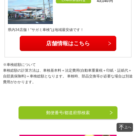
43,140 円
県内34店舗！“サガミ車検”は地域最安値です！
店舗情報はこちら
※車検総額について
車検総額の計算方法は、車検基本料＋法定費用(自動車重量税＋印紙・証紙代＋
自賠責保険料)＝車検総額となります。 車検時、部品交換等が必要な場合は別途
費用がかかります。
郵便番号/都道府県検索
上へ