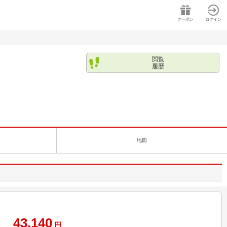
クーポン
ログイン
閲覧
履歴
地図
43,140
円