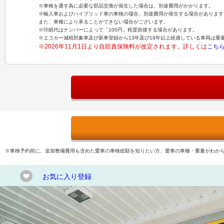
※車検を通す為に必要な部品交換が発生した場合は、別途費用がかかります。
※輸入車およびハイブリッド車の車検の場合、別途費用が発生する場合があります
また、車種により承ることができない場合がございます。
※印紙代はナンバーによって「100円」程度前後する場合があります。
※エコカー減税対象車及び新車登録から13年及び18年以上経過している車両は重
※2026年11月1日より自賠責保険料が改定されます。詳しくは
こち
※車検予約前に、追加整備費用も含めた愛車の車検総額を知りたい方、愛車の車種・重量がわか
お気に入り登録