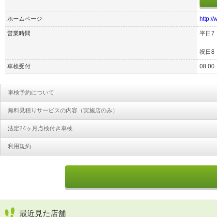
ホームページ
http:/
営業時間
平日7
祝日8
車検受付
08:00
車検予約について
無料見積りサービスの内容（実施店のみ）
法定24ヶ月点検付き車検
利用規約
最近見た店舗