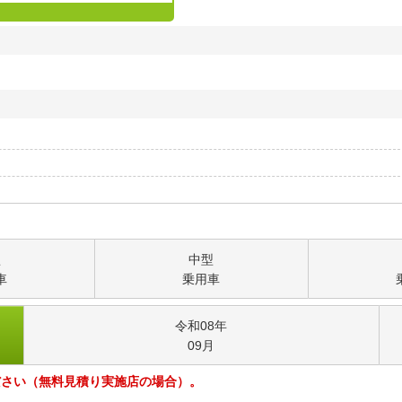
型
中型
車
乗用車
令和08
年
09
月
ださい（無料見積り実施店の場合）。