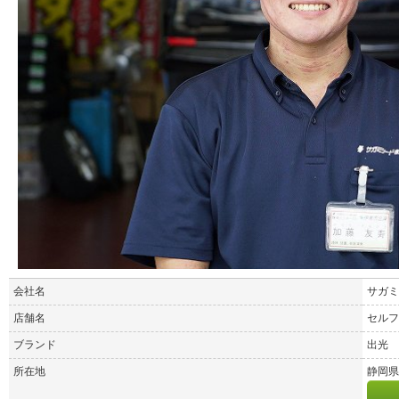
会社名
サガミ
店舗名
セルフ
ブランド
出光
所在地
静岡県