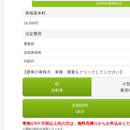
EPARK車検料金
車検基本料
16,500
円
法定費用
重量税
自賠責保険
印紙代
【愛車の車検月、車種・重量をクリックしてください】
軽
小
自動車
乗用
令和08
年
08
月
車検が3ケ月前以上先の方は、無料見積りからお申込みく
※価格は税込み金額となります。