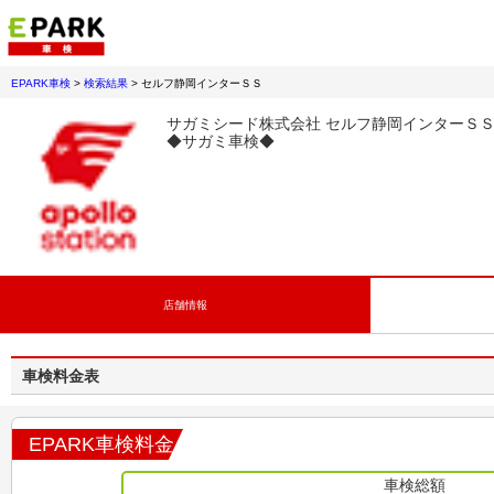
EPARK車検
>
検索結果
>
セルフ静岡インターＳＳ
サガミシード株式会社 セルフ静岡インターＳ
◆サガミ車検◆
店舗情報
車検料金表
EPARK車検料金
車検総額