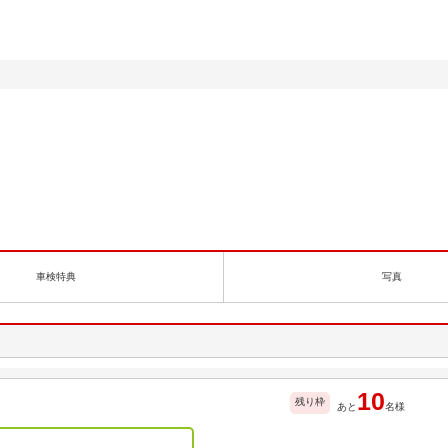
Ｓ
車検特典
写真
10
残り枠
あと
名様