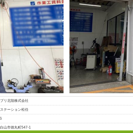
ブリ北陸株式会社
ステーション松任
S
白山市徳丸町547-1