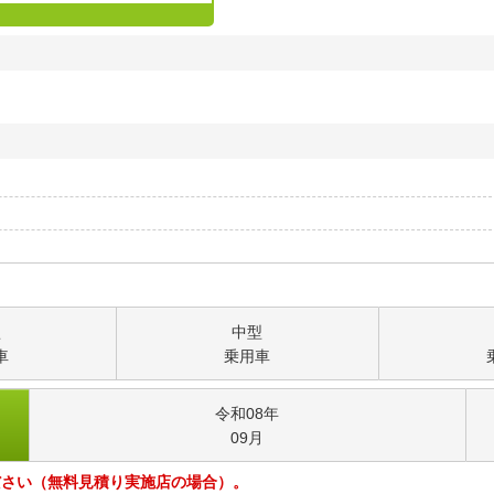
型
中型
車
乗用車
令和08
年
09
月
ださい（無料見積り実施店の場合）。