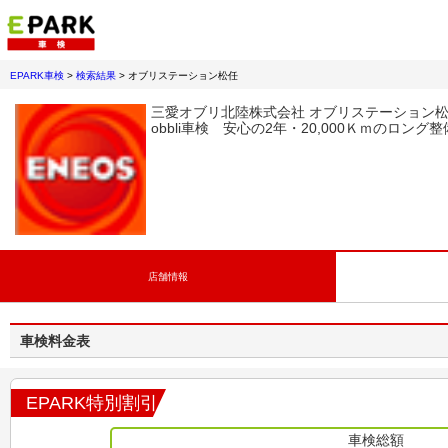
EPARK車検
>
検索結果
>
オブリステーション松任
三愛オブリ北陸株式会社 オブリステーション
obbli車検 安心の2年・20,000Ｋｍのロング
店舗情報
車検料金表
EPARK特別割引
車検総額