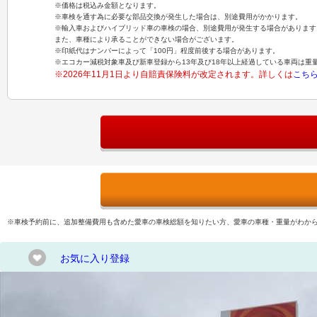
※価格は税込み金額となります。
※車検を通す為に必要な部品交換が発生した場合は、別途費用がかかります。
※輸入車およびハイブリッド車の車検の場合、別途費用が発生する場合があります
また、車種により承ることができない場合がございます。
※印紙代はナンバーによって「100円」程度前後する場合があります。
※エコカー減税対象車及び新車登録から13年及び18年以上経過している車両は重
※2026年11月1日より自賠責保険料が改定されます。詳しくは
こち
※車検予約前に、追加整備費用も含めた愛車の車検総額を知りたい方、愛車の車種・重量がわか
お気に入り登録