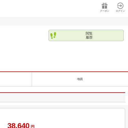
クーポン
ログイン
閲覧
履歴
地図
38,640
円