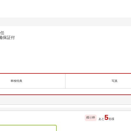
松任
整備保証付
車検特典
写真
5
残り枠
あと
名様