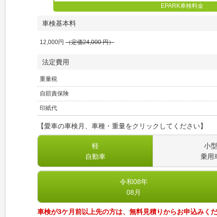
EPARK車検料金
車検基本料
12,000
円
（定価
24,000
円）
法定費用
重量税
自賠責保険
印紙代
【愛車の車検月、車種・重量をクリックしてください】
軽
小
自動車
乗用
令和08
年
08
月
車検が3ケ月前以上先の方は、無料見積りからお申込みく