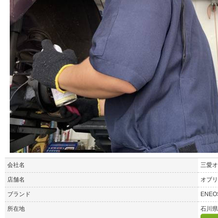
会社名
三愛オ
店舗名
オブリ
ブランド
ENEO
所在地
石川県