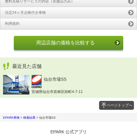
無料見積りサービスの内容（実施店のみ）
法定24ヶ月点検付き車検
利用規約
周辺店舗の価格を比較する
最近見た店舗
仙台市場SS
宮城県仙台市若林区卸町4-7-11
ページトップへ
EPARK車検
>
検索結果
>
仙台市場SS