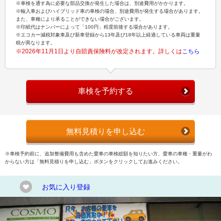
※車検を通す為に必要な部品交換が発生した場合は、別途費用がかかります。
※輸入車およびハイブリッド車の車検の場合、別途費用が発生する場合があります。
また、車種により承ることができない場合がございます。
※印紙代はナンバーによって「100円」程度前後する場合があります。
※エコカー減税対象車及び新車登録から13年及び18年以上経過している車両は重量
税が異なります。
※2026年11月1日より自賠責保険料が改定されます。詳しくは
こちら
車検を予約する
無料見積りを申し込む
※車検予約前に、追加整備費用も含めた愛車の車検総額を知りたい方、愛車の車種・重量がわ
からない方は「無料見積りを申し込む」ボタンをクリックしてお進みください。
お気に入り登録