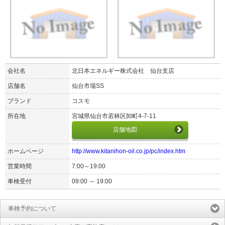
会社名
北日本エネルギー株式会社 仙台支店
店舗名
仙台市場SS
ブランド
コスモ
所在地
宮城県仙台市若林区卸町4-7-11
店舗地図
ホームページ
http://www.kitanihon-oil.co.jp/pc/index.htm
営業時間
7:00～19:00
車検受付
09:00 ～ 19:00
車検予約について