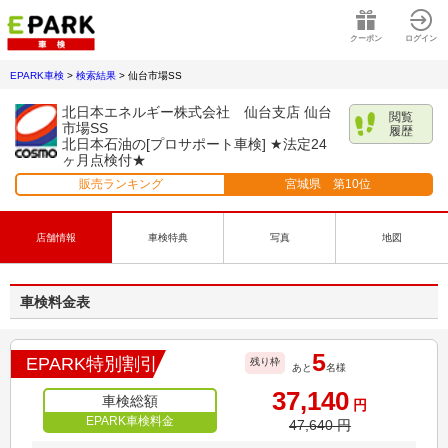
クーポン
ログイン
EPARK車検
>
検索結果
>
仙台市場SS
北日本エネルギー株式会社 仙台支店 仙台
閲覧
市場SS
履歴
北日本石油の[プロサポート車検] ★法定24
ヶ月点検付★
販売ランキング
宮城県
第
10
位
店舗情報
車検特典
写真
地図
車検料金表
5
EPARK特別割引
残り枠
あと
名様
37,140
車検総額
円
EPARK車検料金
47,640
円