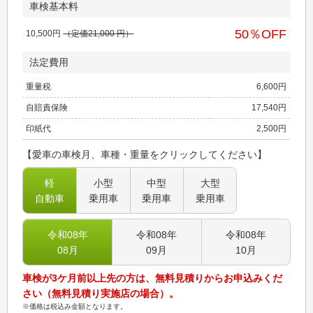
車検基本料
50
％OFF
10,500
円
（定価
21,000
円）
法定費用
重量税
6,600
円
自賠責保険
17,540
円
印紙代
2,500
円
【愛車の車検月、車種・重量をクリックしてください】
軽
小型
中型
大型
自動車
乗用車
乗用車
乗用車
令和08
年
令和08
年
令和08
年
08
月
09
月
10
月
車検が3ケ月前以上先の方は、無料見積りからお申込みくだ
さい（無料見積り実施店の場合）。
※価格は税込み金額となります。