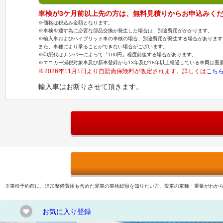
車検が3ケ月前以上先の方は、無料見積りからお申込みく
※価格は税込み金額となります。
※車検を通す為に必要な部品交換が発生した場合は、別途費用がかかります。
※輸入車およびハイブリッド車の車検の場合、別途費用が発生する場合があります
また、車種により承ることができない場合がございます。
※印紙代はナンバーによって「100円」程度前後する場合があります。
※エコカー減税対象車及び新車登録から13年及び18年以上経過している車両は重
※2026年11月1日より自賠責保険料が改定されます。詳しくは
こち
輸入車はお断りさせて頂きます。
※車検予約前に、追加整備費用も含めた愛車の車検総額を知りたい方、愛車の車種・重量がわか
お気に入り登録