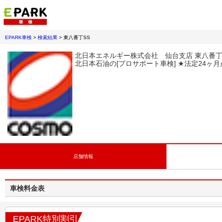
EPARK車検
>
検索結果
>
東八番丁SS
北日本エネルギー株式会社 仙台支店 東八番丁
北日本石油の[プロサポート車検] ★法定24ヶ
店舗情報
車検料金表
EPARK特別割引