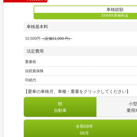
車検総額
EPARK車検料金
車検基本料
10,500
円
（定価
21,000
円）
法定費用
重量税
自賠責保険
印紙代
【愛車の車検月、車種・重量をクリックしてください】
軽
小
自動車
乗用
令和08
年
08
月