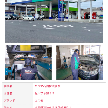
会社名
ヤジマ石油株式会社
店舗名
セルフ草加ＳＳ
ブランド
コスモ
所在地
埼玉県草加市谷塚仲町452-1