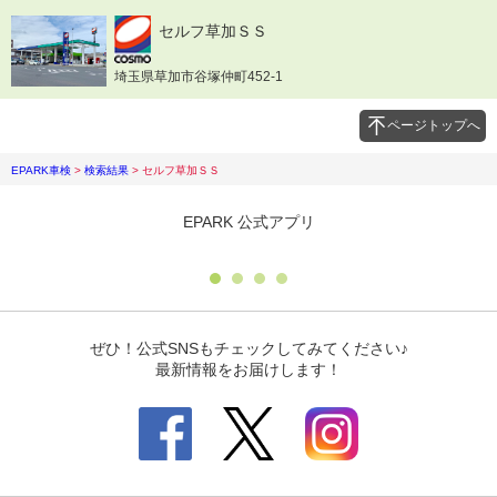
セルフ草加ＳＳ
埼玉県草加市谷塚仲町452-1
ページトップへ
EPARK車検
>
検索結果
>
セルフ草加ＳＳ