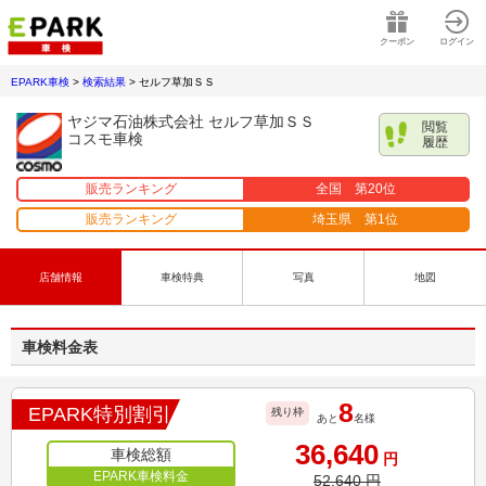
クーポン
ログイン
EPARK車検
>
検索結果
>
セルフ草加ＳＳ
ヤジマ石油株式会社 セルフ草加ＳＳ
閲覧
コスモ車検
履歴
販売ランキング
全国 第
20
位
販売ランキング
埼玉県
第
1
位
店舗情報
車検特典
写真
地図
車検料金表
8
EPARK特別割引
残り枠
あと
名様
36,640
車検総額
円
EPARK車検料金
52,640
円