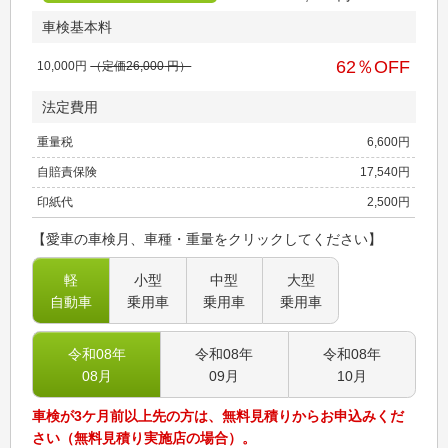
車検基本料
62
％OFF
10,000
円
（定価
26,000
円）
法定費用
重量税
6,600
円
自賠責保険
17,540
円
印紙代
2,500
円
【愛車の車検月、車種・重量をクリックしてください】
軽
小型
中型
大型
自動車
乗用車
乗用車
乗用車
令和08
年
令和08
年
令和08
年
08
月
09
月
10
月
車検が3ケ月前以上先の方は、無料見積りからお申込みくだ
さい（無料見積り実施店の場合）。