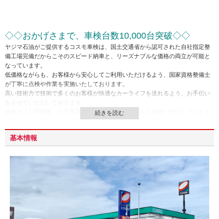
◇◇おかげさまで、車検台数10,000台突破◇◇
ヤジマ石油がご提供するコスモ車検は、国土交通省から認可された自社指定整
備工場完備だからこそのスピード納車と、リーズナブルな価格の両立が可能と
なっています。
低価格ながらも、お客様から安心してご利用いただけるよう、国家資格整備士
が丁寧に点検や作業を実施いたしております。
高い技術力で技術で多くのお客様が快適なカーライフを送れるよう、お手伝い
をさせていただいております。
車検は小型乗用車、中型乗用車、大型乗用車など様々な車種に対応しておりま
すので、お気軽にご相談ください。
基本情報