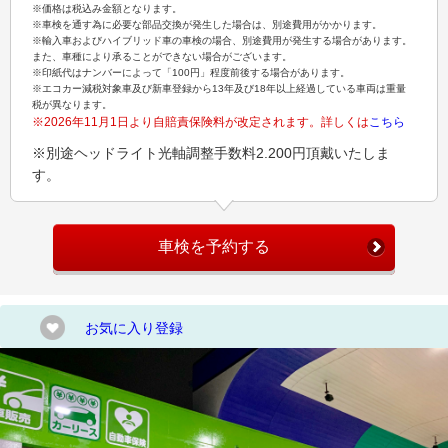
※価格は税込み金額となります。
※車検を通す為に必要な部品交換が発生した場合は、別途費用がかかります。
※輸入車およびハイブリッド車の車検の場合、別途費用が発生する場合があります。
また、車種により承ることができない場合がございます。
※印紙代はナンバーによって「100円」程度前後する場合があります。
※エコカー減税対象車及び新車登録から13年及び18年以上経過している車両は重量
税が異なります。
※2026年11月1日より自賠責保険料が改定されます。詳しくは
こちら
※別途ヘッドライト光軸調整手数料2.200円頂戴いたしま
す。
車検を予約する
お気に入り登録