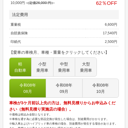
62
％OFF
10,000
円
（定価
26,000
円）
法定費用
重量税
6,600
円
自賠責保険
17,540
円
印紙代
2,500
円
【愛車の車検月、車種・重量をクリックしてください】
軽
小型
中型
大型
自動車
乗用車
乗用車
乗用車
令和08
年
令和08
年
令和08
年
08
月
09
月
10
月
車検が3ケ月前以上先の方は、無料見積りからお申込みくだ
さい（無料見積り実施店の場合）。
※価格は税込み金額となります。
※車検を通す為に必要な部品交換が発生した場合は、別途費用がかかります。
※輸入車およびハイブリッド車の車検の場合、別途費用が発生する場合があります。