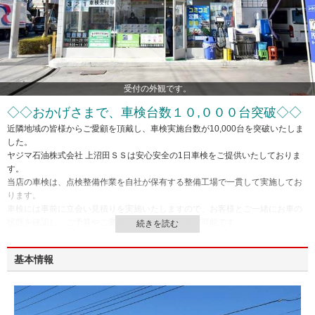
受付の外観です。
◇◇おかげさまで、車検台数１０,０００台突破◇◇
近隣地域の皆様からご愛顧を頂戴し、車検実施台数が10,000台を突破いたしま
した。
ヤジマ石油株式会社 上沼田ＳＳは安心安全の1日車検をご提供いたしておりま
す。
当店の車検は、点検整備作業を自社が保有する整備工場で一貫して実施してお
ります。
車検には事前に立会い見積りを実施いたしますので、お客様とご一緒にお車の
状態を確認し、ご予算やご要望に合わせたご提案が可能です。
車検を担当する整備士は、国家資格を有しており、高技術力と豊富な経験がご
ざいますので、どうぞ安心してお車をお任せください。
基本情報
当店では車検以外にも、燃料油（ガソリン、軽油、灯油等）はもちろん、エン
ジンオイル、タイヤ、バッテリー、洗車、保険、車販売などの商品・サービス
をご提供しております。