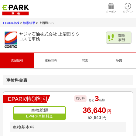
クーポン
ログイン
EPARK車検
>
検索結果
>
上沼田ＳＳ
ヤジマ石油株式会社 上沼田ＳＳ
閲覧
コスモ車検
履歴
店舗情報
車検特典
写真
地図
車検料金表
3
EPARK特別割引
残り枠
あと
名様
36,640
車検総額
円
EPARK車検料金
52,640
円
車検基本料