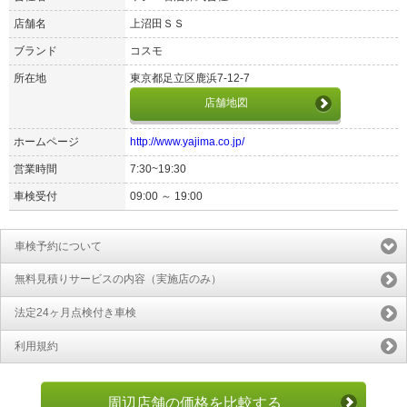
店舗名
上沼田ＳＳ
ブランド
コスモ
所在地
東京都足立区鹿浜7-12-7
店舗地図
ホームページ
http://www.yajima.co.jp/
営業時間
7:30~19:30
車検受付
09:00 ～ 19:00
車検予約について
無料見積りサービスの内容（実施店のみ）
法定24ヶ月点検付き車検
利用規約
周辺店舗の価格を比較する