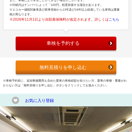
また、車種により承ることができない場合がございます。
※印紙代はナンバーによって「100円」程度前後する場合があります。
※エコカー減税対象車及び新車登録から13年及び18年以上経過している車両は重量
税が異なります。
※2026年11月1日より自賠責保険料が改定されます。詳しくは
こちら
車検を予約する
無料見積りを申し込む
※車検予約前に、追加整備費用も含めた愛車の車検総額を知りたい方、愛車の車種・重量がわ
からない方は「無料見積りを申し込む」ボタンをクリックしてお進みください。
お気に入り登録