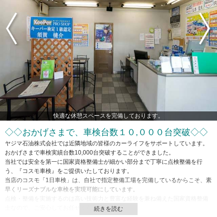
快適な休憩スペースを完備しております。
◇◇おかげさまで、車検台数１０,０００台突破◇◇
ヤジマ石油株式会社では近隣地域の皆様のカーライフをサポートしています。
おかげさまで車検実績台数10,000台突破することができました。
当社では安全を第一に国家資格整備士が細かい部分まで丁寧に点検整備を行
う、『コスモ車検』をご提供いたしております。
当店のコスモ「1日車検」は、自社で指定整備工場を完備しているからこそ、素
早くリーズナブルな車検を実現可能にしています。
点検・整備を実施するのは高い技術力と豊富な経験を兼ね備えた国家資格整備
士なので、ご安心してお任せください。
信頼と技術で多くのお客様の快適なカーライフをお手伝いさせていただいてお