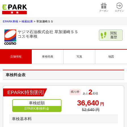
クーポン
ログイン
EPARK車検
>
検索結果
>
草加瀬崎ＳＳ
ヤジマ石油株式会社 草加瀬崎ＳＳ
閲覧
コスモ車検
履歴
店舗情報
車検特典
写真
地図
車検料金表
2
EPARK特別割引
残り枠
あと
名様
36,640
車検総額
円
EPARK車検料金
52,640
円
車検基本料