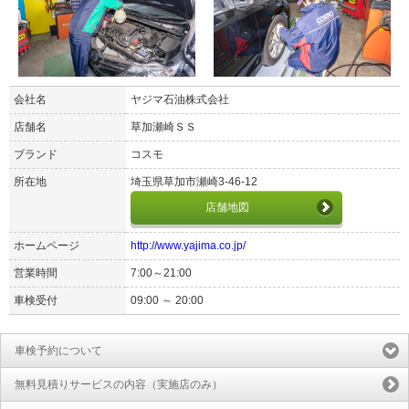
会社名
ヤジマ石油株式会社
店舗名
草加瀬崎ＳＳ
ブランド
コスモ
所在地
埼玉県草加市瀬崎3-46-12
店舗地図
ホームページ
http://www.yajima.co.jp/
営業時間
7:00～21:00
車検受付
09:00 ～ 20:00
車検予約について
無料見積りサービスの内容（実施店のみ）