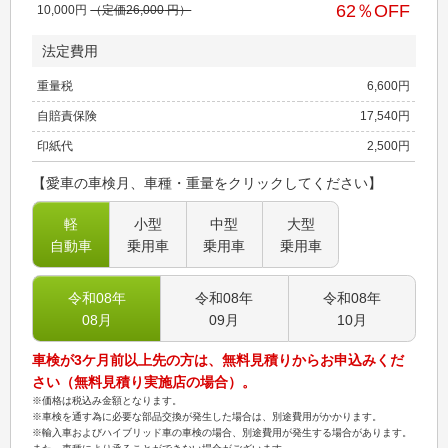
62
％OFF
10,000
円
（定価
26,000
円）
法定費用
重量税
6,600
円
自賠責保険
17,540
円
印紙代
2,500
円
【愛車の車検月、車種・重量をクリックしてください】
軽
小型
中型
大型
自動車
乗用車
乗用車
乗用車
令和08
年
令和08
年
令和08
年
08
月
09
月
10
月
車検が3ケ月前以上先の方は、無料見積りからお申込みくだ
さい（無料見積り実施店の場合）。
※価格は税込み金額となります。
※車検を通す為に必要な部品交換が発生した場合は、別途費用がかかります。
※輸入車およびハイブリッド車の車検の場合、別途費用が発生する場合があります。