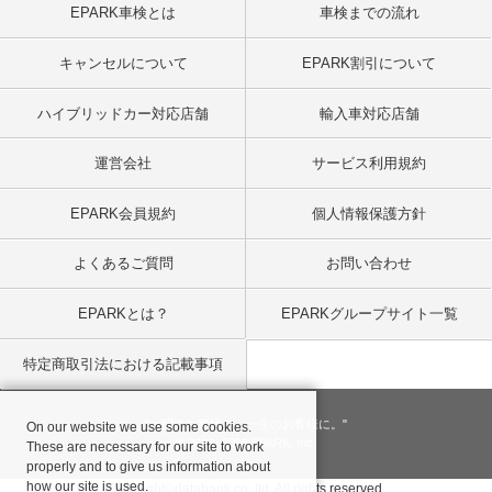
EPARK車検とは
車検までの流れ
キャンセルについて
EPARK割引について
ハイブリッドカー対応店舗
輸入車対応店舗
運営会社
サービス利用規約
EPARK会員規約
個人情報保護方針
よくあるご質問
お問い合わせ
EPARKとは？
EPARKグループサイト一覧
特定商取引法における記載事項
"一回のお客様を、一生のお客様に。"
On our website we use some cookies.
© 2001
- 2026 EPARK, Inc.
These are necessary for our site to work
properly and to give us information about
how our site is used.
Copyright©databank co, ltd. All rights reserved.