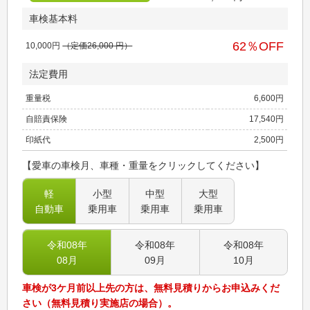
車検基本料
62
％OFF
10,000
円
（定価
26,000
円）
法定費用
重量税
6,600
円
自賠責保険
17,540
円
印紙代
2,500
円
【愛車の車検月、車種・重量をクリックしてください】
軽
小型
中型
大型
自動車
乗用車
乗用車
乗用車
令和08
年
令和08
年
令和08
年
08
月
09
月
10
月
車検が3ケ月前以上先の方は、無料見積りからお申込みくだ
さい（無料見積り実施店の場合）。