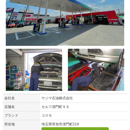
会社名
ヤジマ石油株式会社
店舗名
セルフ清門町ＳＳ
ブランド
コスモ
所在地
埼玉県草加市清門町219