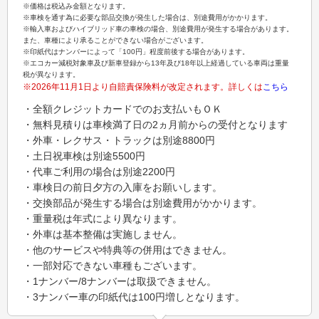
※価格は税込み金額となります。
※車検を通す為に必要な部品交換が発生した場合は、別途費用がかかります。
※輸入車およびハイブリッド車の車検の場合、別途費用が発生する場合があります。
また、車種により承ることができない場合がございます。
※印紙代はナンバーによって「100円」程度前後する場合があります。
※エコカー減税対象車及び新車登録から13年及び18年以上経過している車両は重量
税が異なります。
※2026年11月1日より自賠責保険料が改定されます。詳しくは
こちら
・全額クレジットカードでのお支払いもＯＫ
・無料見積りは車検満了日の2ヵ月前からの受付となります
・外車・レクサス・トラックは別途8800円
・土日祝車検は別途5500円
・代車ご利用の場合は別途2200円
・車検日の前日夕方の入庫をお願いします。
・交換部品が発生する場合は別途費用がかかります。
・重量税は年式により異なります。
・外車は基本整備は実施しません。
・他のサービスや特典等の併用はできません。
・一部対応できない車種もございます。
・1ナンバー/8ナンバーは取扱できません。
・3ナンバー車の印紙代は100円増しとなります。