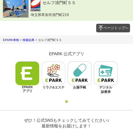
セルフ清門町ＳＳ
埼玉県草加市清門町219
ページトップへ
EPARK車検
>
検索結果
>
セルフ清門町ＳＳ