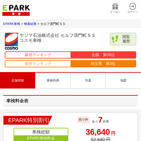
クーポン
ログイン
EPARK車検
>
検索結果
>
セルフ清門町ＳＳ
ヤジマ石油株式会社 セルフ清門町ＳＳ
閲覧
コスモ車検
履歴
販売ランキング
全国 第
36
位
販売ランキング
埼玉県
第
3
位
店舗情報
車検特典
写真
地図
車検料金表
7
EPARK特別割引
残り枠
あと
名様
36,640
車検総額
円
EPARK車検料金
52,640
円