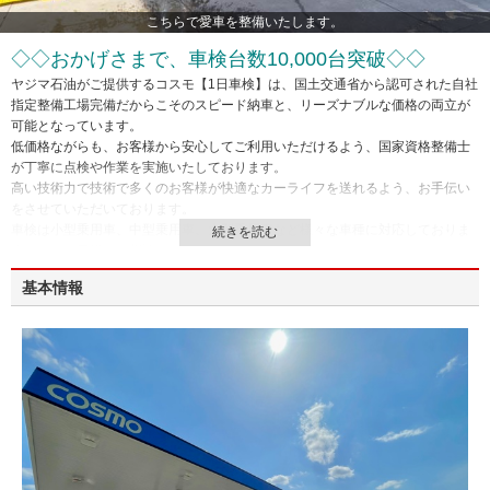
こちらで愛車を整備いたします。
◇◇おかげさまで、車検台数10,000台突破◇◇
ヤジマ石油がご提供するコスモ【1日車検】は、国土交通省から認可された自社
指定整備工場完備だからこそのスピード納車と、リーズナブルな価格の両立が
可能となっています。
低価格ながらも、お客様から安心してご利用いただけるよう、国家資格整備士
が丁寧に点検や作業を実施いたしております。
高い技術力で技術で多くのお客様が快適なカーライフを送れるよう、お手伝い
をさせていただいております。
車検は小型乗用車、中型乗用車、大型乗用車など様々な車種に対応しておりま
すので、お気軽にご相談ください。
詳細はスタッフまでお問い合わせ下さい。
基本情報