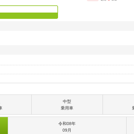
型
中型
車
乗用車
令和08
年
09
月