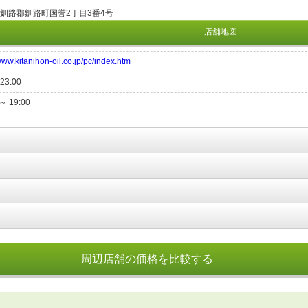
釧路郡釧路町国誉2丁目3番4号
店舗地図
/www.kitanihon-oil.co.jp/pc/index.htm
23:00
 ～ 19:00
周辺店舗の価格を比較する