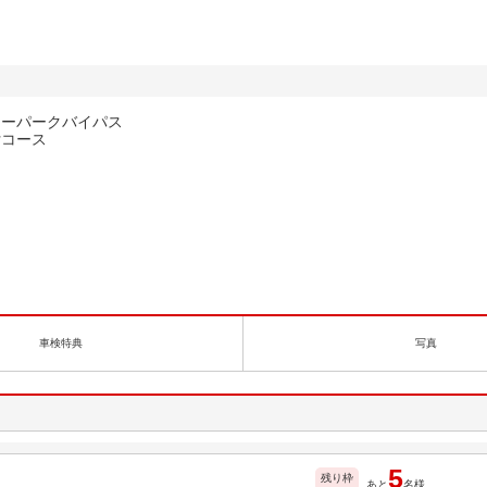
リーパークバイパス
付コース
車検特典
写真
5
残り枠
あと
名様