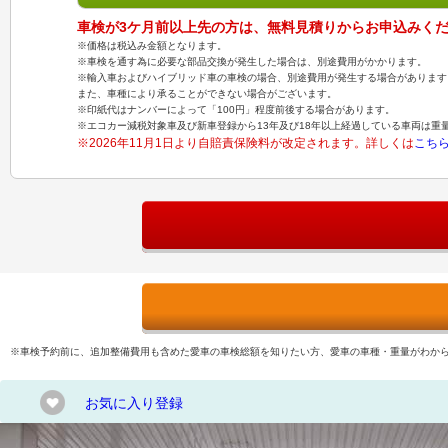
車検が3ケ月前以上先の方は、無料見積りからお申込みく
※価格は税込み金額となります。
※車検を通す為に必要な部品交換が発生した場合は、別途費用がかかります。
※輸入車およびハイブリッド車の車検の場合、別途費用が発生する場合があります
また、車種により承ることができない場合がございます。
※印紙代はナンバーによって「100円」程度前後する場合があります。
※エコカー減税対象車及び新車登録から13年及び18年以上経過している車両は重
※2026年11月1日より自賠責保険料が改定されます。詳しくは
こち
※車検予約前に、追加整備費用も含めた愛車の車検総額を知りたい方、愛車の車種・重量がわか
お気に入り登録