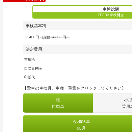
車検総額
EPARK車検料金
車検基本料
12,400
円
（定価
24,800
円）
法定費用
重量税
自賠責保険
印紙代
【愛車の車検月、車種・重量をクリックしてください】
軽
小
自動車
乗用
令和08
年
08
月