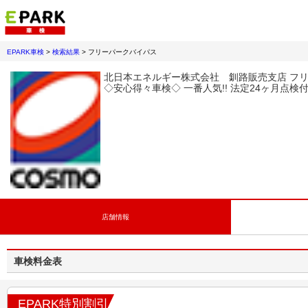
EPARK車検
>
検索結果
>
フリーパークバイパス
北日本エネルギー株式会社 釧路販売支店 フ
◇安心得々車検◇ 一番人気!! 法定24ヶ月点検
店舗情報
車検料金表
EPARK特別割引