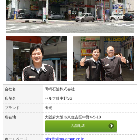
会社名
田嶋石油株式会社
店舗名
セルフ針中野SS
ブランド
出光
所在地
大阪府大阪市東住吉区中野4-5-18
店舗地図
ホームページ
http://tajima-group.co.jp