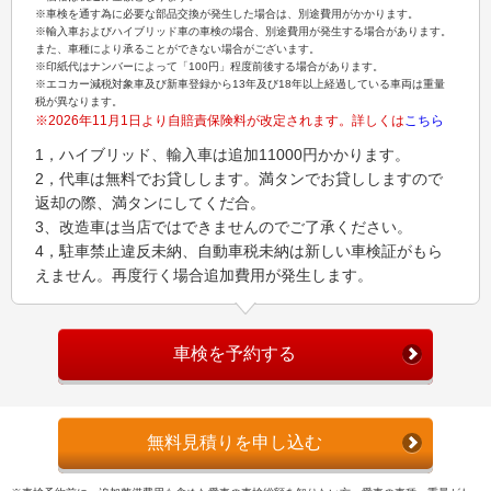
※車検を通す為に必要な部品交換が発生した場合は、別途費用がかかります。
※輸入車およびハイブリッド車の車検の場合、別途費用が発生する場合があります。
また、車種により承ることができない場合がございます。
※印紙代はナンバーによって「100円」程度前後する場合があります。
※エコカー減税対象車及び新車登録から13年及び18年以上経過している車両は重量
税が異なります。
※2026年11月1日より自賠責保険料が改定されます。詳しくは
こちら
1，ハイブリッド、輸入車は追加11000円かかります。
2，代車は無料でお貸しします。満タンでお貸ししますので
返却の際、満タンにしてくだ合。
3、改造車は当店ではできませんのでご了承ください。
4，駐車禁止違反未納、自動車税未納は新しい車検証がもら
えません。再度行く場合追加費用が発生します。
車検を予約する
無料見積りを申し込む