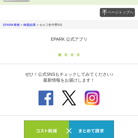
ページトップへ
EPARK車検
>
検索結果
>
セルフ針中野SS