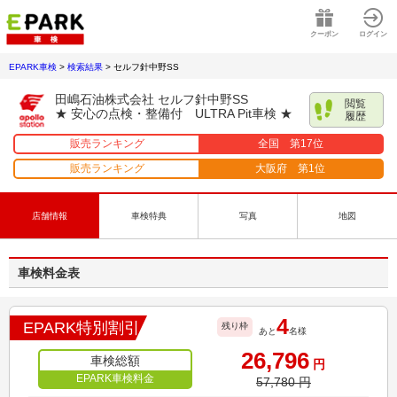
クーポン
ログイン
EPARK車検
>
検索結果
>
セルフ針中野SS
田嶋石油株式会社 セルフ針中野SS
閲覧
★ 安心の点検・整備付 ULTRA Pit車検 ★
履歴
販売ランキング
全国 第
17
位
販売ランキング
大阪府
第
1
位
店舗情報
車検特典
写真
地図
車検料金表
4
EPARK特別割引
残り枠
あと
名様
26,796
車検総額
円
EPARK車検料金
57,780
円