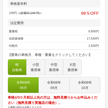
車検基本料
99
％OFF
156
円
（定価
31,140
円）
法定費用
重量税
6,600
円
自賠責保険
17,540
円
印紙代
2,500
円
【愛車の車検月、車種・重量をクリックしてください】
軽
小型
中型
大型
自動車
乗用車
乗用車
乗用車
令和08
年
令和08
年
令和08
年
08
月
09
月
10
月
車検が3ケ月前以上先の方は、無料見積りからお申込みくだ
さい（無料見積り実施店の場合）。
※価格は税込み金額となります。