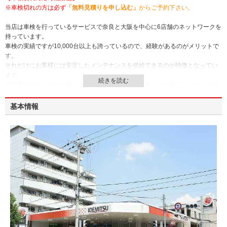
※車検切れの方は必ず
「無料見積りを申し込む」
からご予約下さい。
当店は車検を行っているサービスで奈良と大阪を中心に6店舗のネットワークを
持っています。
車検の実績ですが10,000台以上も誇っているので、経験があるのがメリットで
す。
それだけにお客様には安定したメンテナンスを供給できるのが特徴となってい
ます。
地方運輸局長の認証を受けている工場を完備しているのが特徴でディーラー同
様の設備を備えているのが強みです。
ウルトラピット車検と呼ばれるものを行い国家整備士がお客様のお車を担当し
基本情報
ます。
立会診断と事前見積りを行っているのでお客様は最初に内容を確認してから車
検を受ける事が可能です。