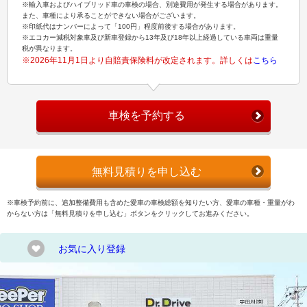
※輸入車およびハイブリッド車の車検の場合、別途費用が発生する場合があります。
また、車種により承ることができない場合がございます。
※印紙代はナンバーによって「100円」程度前後する場合があります。
※エコカー減税対象車及び新車登録から13年及び18年以上経過している車両は重量
税が異なります。
※2026年11月1日より自賠責保険料が改定されます。詳しくは
こちら
車検を予約する
無料見積りを申し込む
※車検予約前に、追加整備費用も含めた愛車の車検総額を知りたい方、愛車の車種・重量がわ
からない方は「無料見積りを申し込む」ボタンをクリックしてお進みください。
お気に入り登録