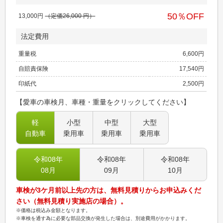
50
％OFF
13,000
円
（定価
26,000
円）
法定費用
重量税
6,600
円
自賠責保険
17,540
円
印紙代
2,500
円
【愛車の車検月、車種・重量をクリックしてください】
軽
小型
中型
大型
自動車
乗用車
乗用車
乗用車
令和08
年
令和08
年
令和08
年
08
月
09
月
10
月
車検が3ケ月前以上先の方は、無料見積りからお申込みくだ
さい（無料見積り実施店の場合）。
※価格は税込み金額となります。
※車検を通す為に必要な部品交換が発生した場合は、別途費用がかかります。