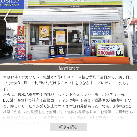
店舗外観です
☆超お得！☆ガソリン・軽油が5円/L引き！！車検ご予約日当日から、満了日ま
で（最大3ヶ月）ご利用いただけるチケットをみなさまにプレゼントいたしま
す。
さらに、撥水洗車無料！消耗品（ウィンドウォッシャー液、バッテリー液、
LLC液）を無料で補充！高級コーティング割引！鈑金・塗装キズ補修割引！な
ど、嬉しいサービスが盛り沢山です！まずはお見積もりだけでも、お気軽にご
相談ください♪お見積もりは無料です！無料お見積もり後、お電話にて店舗から
の連絡がありますので、来店日を決め、その後無料点検を実施！（この時点
で、キャンセルをすることも可能です）