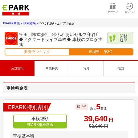
クーポン
ログイン
EPARK車検
>
検索結果
>
DDふれあいセルフ守谷店
宇田川株式会社 DDふれあいセルフ守谷店
閲覧
◆ドクタードライブ車検◆-車検のプロが実
履歴
施-
販売ランキング
茨城県
第
3
位
店舗情報
車検特典
写真
地図
車検料金表
5
EPARK特別割引
残り枠
あと
名様
39,640
車検総額
円
EPARK車検料金
52,640
円
車検基本料