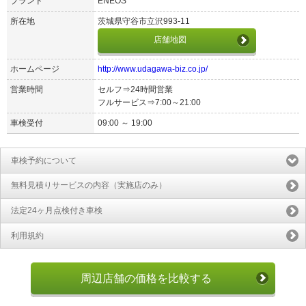
ブランド
ENEOS
所在地
茨城県守谷市立沢993-11
店舗地図
ホームページ
http://www.udagawa-biz.co.jp/
営業時間
セルフ⇒24時間営業
フルサービス⇒7:00～21:00
車検受付
09:00 ～ 19:00
車検予約について
無料見積りサービスの内容（実施店のみ）
法定24ヶ月点検付き車検
利用規約
周辺店舗の価格を比較する