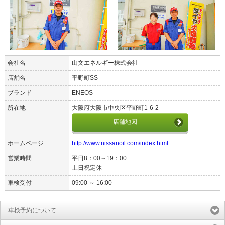
会社名
山文エネルギー株式会社
店舗名
平野町SS
ブランド
ENEOS
所在地
大阪府大阪市中央区平野町1-6-2
店舗地図
ホームページ
http://www.nissanoil.com/index.html
営業時間
平日8：00～19：00
土日祝定休
車検受付
09:00 ～ 16:00
車検予約について