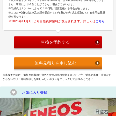
※輸入車およびハイブリッド車の車検の場合、別途費用が発生する場合があります。
また、車種により承ることができない場合がございます。
※印紙代はナンバーによって「100円」程度前後する場合があります。
※エコカー減税対象車及び新車登録から13年及び18年以上経過している車両は重量
税が異なります。
※2026年11月1日より自賠責保険料が改定されます。詳しくは
こちら
車検を予約する
無料見積りを申し込む
※車検予約前に、追加整備費用も含めた愛車の車検総額を知りたい方、愛車の車種・重量がわ
からない方は「無料見積りを申し込む」ボタンをクリックしてお進みください。
お気に入り登録