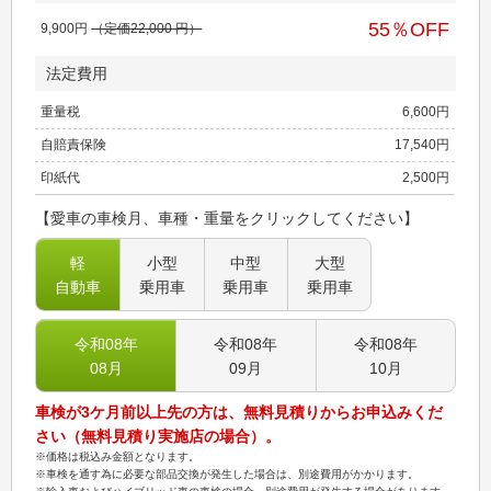
55
％OFF
9,900
円
（定価
22,000
円）
法定費用
重量税
6,600
円
自賠責保険
17,540
円
印紙代
2,500
円
【愛車の車検月、車種・重量をクリックしてください】
軽
小型
中型
大型
自動車
乗用車
乗用車
乗用車
令和08
年
令和08
年
令和08
年
08
月
09
月
10
月
車検が3ケ月前以上先の方は、無料見積りからお申込みくだ
さい（無料見積り実施店の場合）。
※価格は税込み金額となります。
※車検を通す為に必要な部品交換が発生した場合は、別途費用がかかります。