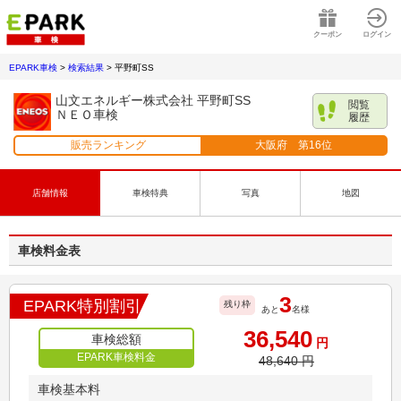
クーポン
ログイン
EPARK車検
>
検索結果
>
平野町SS
山文エネルギー株式会社 平野町SS
閲覧
ＮＥＯ車検
履歴
販売ランキング
大阪府
第
16
位
店舗情報
車検特典
写真
地図
車検料金表
3
EPARK特別割引
残り枠
あと
名様
36,540
車検総額
円
EPARK車検料金
48,640
円
車検基本料