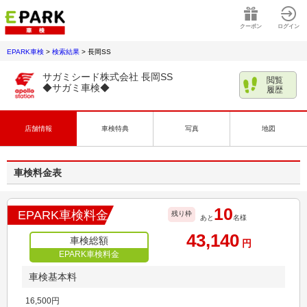
クーポン
ログイン
EPARK車検
>
検索結果
>
長岡SS
サガミシード株式会社 長岡SS
閲覧
◆サガミ車検◆
履歴
店舗情報
車検特典
写真
地図
車検料金表
10
EPARK車検料金
残り枠
あと
名様
43,140
車検総額
円
EPARK車検料金
車検基本料
16,500
円