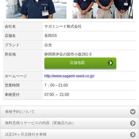
会社名
サガミシード株式会社
店舗名
長岡SS
ブランド
出光
所在地
静岡県伊豆の国市小坂281-3
店舗地図
ホームページ
http://www.sagami-seed.co.jp/
営業時間
7：00～21:00
車検受付
07:00 ～ 21:00
車検予約について
無料見積りサービスの内容（実施店のみ）
法定24ヶ月点検付き車検