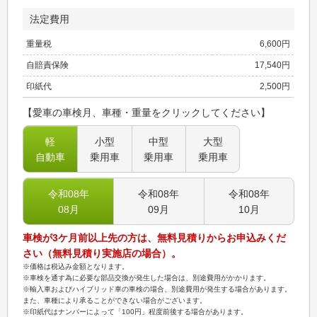
法定費用
重量税
6,600
円
自賠責保険
17,540
円
印紙代
2,500
円
【愛車の車検月、車種・重量をクリックしてください】
軽
小型
中型
大型
自動車
乗用車
乗用車
乗用車
令和08
年
令和08
年
令和08
年
08
月
09
月
10
月
車検が3ケ月前以上先の方は、無料見積りからお申込みくだ
さい（無料見積り実施店の場合）。
※価格は税込み金額となります。
※車検を通す為に必要な部品交換が発生した場合は、別途費用がかかります。
※輸入車およびハイブリッド車の車検の場合、別途費用が発生する場合があります。
また、車種により承ることができない場合がございます。
※印紙代はナンバーによって「100円」程度前後する場合があります。