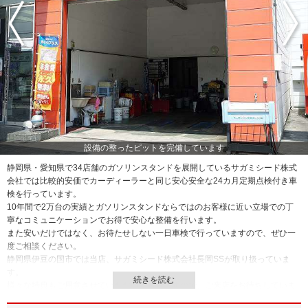
設備の整ったピットを完備しています
静岡県・愛知県で34店舗のガソリンスタンドを展開しているサガミシード株式
会社では比較的安価でカーディーラーと同じ安心安全な24カ月定期点検付き車
検を行っています。
10年間で2万台の実績とガソリンスタンドならではのお客様に近い立場での丁
寧なコミュニケーションでお得で安心な整備を行います。
また安いだけではなく、お待たせしない一日車検で行っていますので、ぜひ一
度ご相談ください。
静岡県伊豆の国市では当店、サガミシード株式会社長岡SSが取り扱っていま
す。
様々な特典もご用意させていただいておりますので、ご来店をお待ちしていま
す。