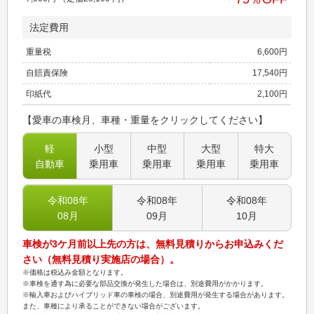
法定費用
重量税
6,600
円
自賠責保険
17,540
円
印紙代
2,100
円
【愛車の車検月、車種・重量をクリックしてください】
軽
小型
中型
大型
特大
自動車
乗用車
乗用車
乗用車
乗用車
令和08
年
令和08
年
令和08
年
08
月
09
月
10
月
車検が3ケ月前以上先の方は、無料見積りからお申込みくだ
さい（無料見積り実施店の場合）。
※価格は税込み金額となります。
※車検を通す為に必要な部品交換が発生した場合は、別途費用がかかります。
※輸入車およびハイブリッド車の車検の場合、別途費用が発生する場合があります。
また、車種により承ることができない場合がございます。