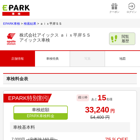
クーポン
ログイン
EPARK車検
>
検索結果
>
ａｉｘ平岸ＳＳ
株式会社アイックス ａｉｘ平岸ＳＳ
閲覧
アイックス車検
履歴
店舗情報
車検特典
写真
地図
車検料金表
15
EPARK特別割引
残り枠
あと
名様
33,240
車検総額
円
EPARK車検料金
54,400
円
車検基本料
75
％OFF
7,000
円
（定価
28,160
円）