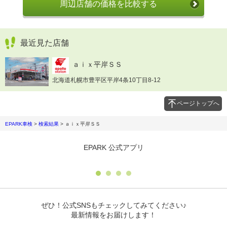
周辺店舗の価格を比較する
最近見た店舗
ａｉｘ平岸ＳＳ
北海道札幌市豊平区平岸4条10丁目8-12
ページトップへ
EPARK車検
>
検索結果
>
ａｉｘ平岸ＳＳ