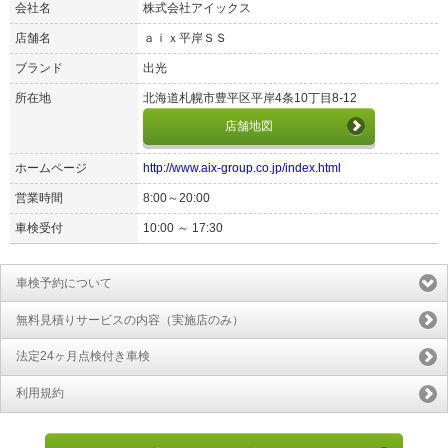
会社名
株式会社アイックス
店舗名
ａｉｘ平岸ＳＳ
ブランド
出光
所在地
北海道札幌市豊平区平岸4条10丁目8-12
店舗地図
ホームページ
http://www.aix-group.co.jp/index.html
営業時間
8:00～20:00
車検受付
10:00 ～ 17:30
車検予約について
無料見積りサービスの内容（実施店のみ）
法定24ヶ月点検付き車検
利用規約