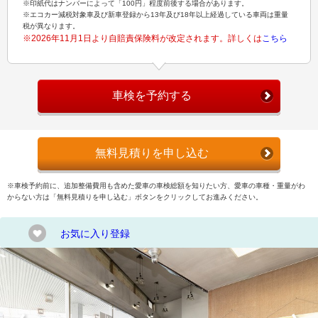
※印紙代はナンバーによって「100円」程度前後する場合があります。
※エコカー減税対象車及び新車登録から13年及び18年以上経過している車両は重量
税が異なります。
※2026年11月1日より自賠責保険料が改定されます。詳しくは
こちら
車検を予約する
無料見積りを申し込む
※車検予約前に、追加整備費用も含めた愛車の車検総額を知りたい方、愛車の車種・重量がわ
からない方は「無料見積りを申し込む」ボタンをクリックしてお進みください。
お気に入り登録