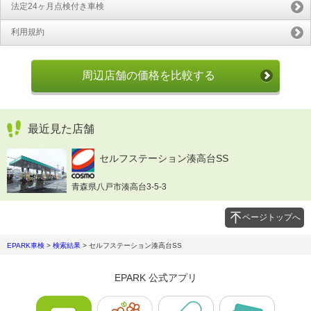
法定24ヶ月点検付き車検
利用規約
周辺店舗の価格を比較する
最近見た店舗
セルフステーション湊高台SS
青森県八戸市湊高台3-5-3
ページトップへ
EPARK車検
>
検索結果
>
セルフステーション湊高台SS