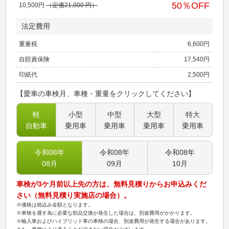
50
％OFF
10,500
円
（定価
21,000
円）
法定費用
重量税
6,600
円
自賠責保険
17,540
円
印紙代
2,500
円
【愛車の車検月、車種・重量をクリックしてください】
軽
小型
中型
大型
特大
自動車
乗用車
乗用車
乗用車
乗用車
令和08
年
令和08
年
令和08
年
08
月
09
月
10
月
車検が3ケ月前以上先の方は、無料見積りからお申込みくだ
さい（無料見積り実施店の場合）。
※価格は税込み金額となります。
※車検を通す為に必要な部品交換が発生した場合は、別途費用がかかります。
※輸入車およびハイブリッド車の車検の場合、別途費用が発生する場合があります。