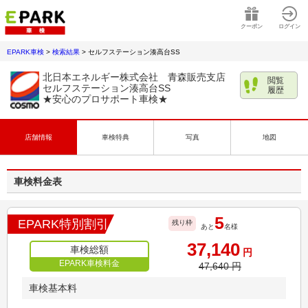
クーポン
ログイン
EPARK車検
>
検索結果
>
セルフステーション湊高台SS
北日本エネルギー株式会社 青森販売支店
閲覧
セルフステーション湊高台SS
履歴
★安心のプロサポート車検★
店舗情報
車検特典
写真
地図
車検料金表
5
EPARK特別割引
残り枠
あと
名様
37,140
車検総額
円
EPARK車検料金
47,640
円
車検基本料