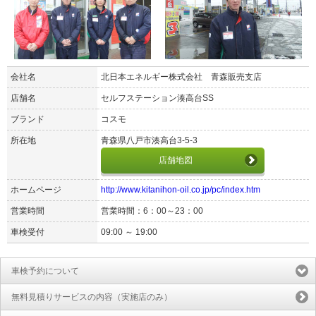
会社名
北日本エネルギー株式会社 青森販売支店
店舗名
セルフステーション湊高台SS
ブランド
コスモ
所在地
青森県八戸市湊高台3-5-3
店舗地図
ホームページ
http://www.kitanihon-oil.co.jp/pc/index.htm
営業時間
営業時間：6：00～23：00
車検受付
09:00 ～ 19:00
車検予約について
無料見積りサービスの内容（実施店のみ）