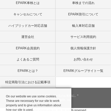
EPARK車検とは
車検までの流れ
キャンセルについて
EPARK割引について
ハイブリッドカー対応店舗
輸入車対応店舗
運営会社
サービス利用規約
EPARK会員規約
個人情報保護方針
よくあるご質問
お問い合わせ
EPARKとは？
EPARKグループサイト一覧
特定商取引法における記載事項
"一回のお客様を、一生のお客様に。"
On our website we use some cookies.
© 2001
- 2026 EPARK, Inc.
These are necessary for our site to work
properly and to give us information about
how our site is used.
Copyright©databank co, ltd. All rights reserved.