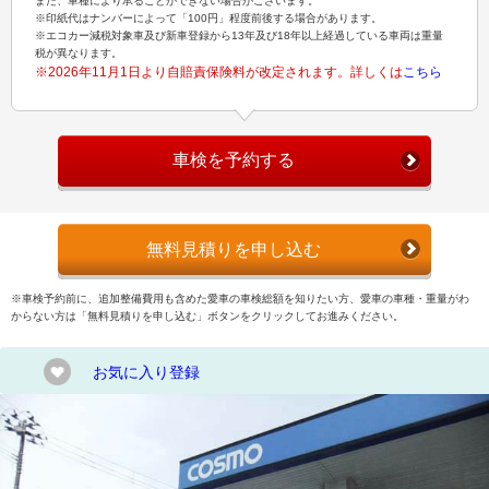
また、車種により承ることができない場合がございます。
※印紙代はナンバーによって「100円」程度前後する場合があります。
※エコカー減税対象車及び新車登録から13年及び18年以上経過している車両は重量
税が異なります。
※2026年11月1日より自賠責保険料が改定されます。詳しくは
こちら
車検を予約する
無料見積りを申し込む
※車検予約前に、追加整備費用も含めた愛車の車検総額を知りたい方、愛車の車種・重量がわ
からない方は「無料見積りを申し込む」ボタンをクリックしてお進みください。
お気に入り登録