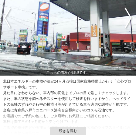
こちらの看板が目印です。
北日本エネルギーの車検や法定24ヶ月点検は国家資格整備士が行う「安心プロ
サポート車検」です。
見た目にはわからない、車内部の変化までプロの目で厳しくチェックします。
また、車の状態を調べるテスターを使用して検査を行いますから、ヘッドライ
トの光軸のずれや走行中の横滑り等が起きている車も適切な調整が可能です。
当店は青森県八戸市ユニバース湊高台店様向かいのコスモ石油です。
お電話でのご予約の他にも、ご来店時にお気軽にご相談ください。
車検は満了日の1ヶ月前から受け付けています。
ご希望の車検内容や実施日も調整可能ですから、お客様のライフスタイルに合
わせた車検が可能です。