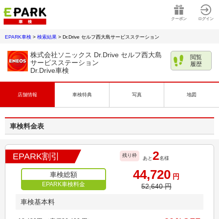
クーポン
ログイン
EPARK車検
>
検索結果
>
Dr.Drive セルフ西大島サービスステーション
株式会社ソニックス Dr.Drive セルフ西大島
閲覧
サービスステーション
履歴
Dr.Drive車検
店舗情報
車検特典
写真
地図
車検料金表
2
EPARK割引
残り枠
あと
名様
44,720
車検総額
円
EPARK車検料金
52,640
円
車検基本料