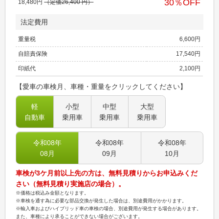
30
％OFF
18,480
円
（定価
26,400
円）
法定費用
重量税
6,600
円
自賠責保険
17,540
円
印紙代
2,100
円
【愛車の車検月、車種・重量をクリックしてください】
軽
小型
中型
大型
自動車
乗用車
乗用車
乗用車
令和08
年
令和08
年
令和08
年
08
月
09
月
10
月
車検が3ケ月前以上先の方は、無料見積りからお申込みくだ
さい（無料見積り実施店の場合）。
※価格は税込み金額となります。
※車検を通す為に必要な部品交換が発生した場合は、別途費用がかかります。
※輸入車およびハイブリッド車の車検の場合、別途費用が発生する場合があります。
また、車種により承ることができない場合がございます。