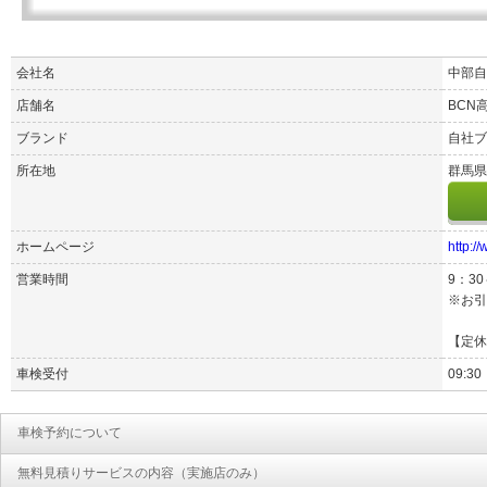
会社名
中部自
店舗名
BCN
ブランド
自社ブ
所在地
群馬県
ホームページ
http:/
営業時間
9：30
※お引
【定休
車検受付
09:30
車検予約について
無料見積りサービスの内容（実施店のみ）