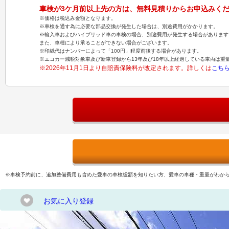
車検が3ケ月前以上先の方は、無料見積りからお申込みく
※価格は税込み金額となります。
※車検を通す為に必要な部品交換が発生した場合は、別途費用がかかります。
※輸入車およびハイブリッド車の車検の場合、別途費用が発生する場合があります
また、車種により承ることができない場合がございます。
※印紙代はナンバーによって「100円」程度前後する場合があります。
※エコカー減税対象車及び新車登録から13年及び18年以上経過している車両は重
※2026年11月1日より自賠責保険料が改定されます。詳しくは
こち
※車検予約前に、追加整備費用も含めた愛車の車検総額を知りたい方、愛車の車種・重量がわか
お気に入り登録