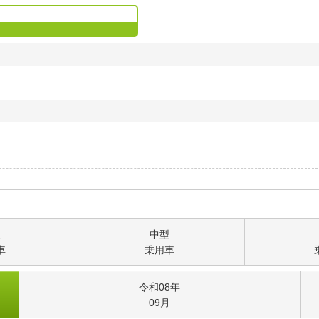
型
中型
車
乗用車
令和08
年
09
月