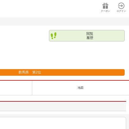
クーポン
ログイン
閲覧
履歴
群馬県
第
2
位
地図