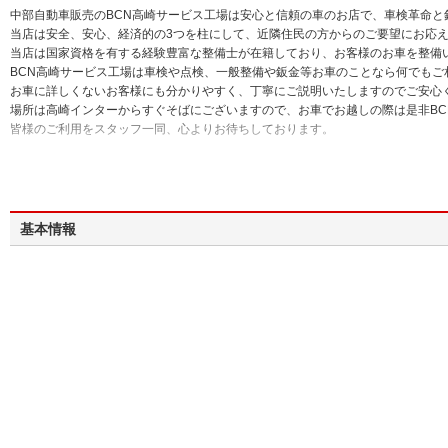
中部自動車販売のBCN高崎サービス工場は安心と信頼の車のお店で、車検革命
当店は安全、安心、経済的の3つを柱にして、近隣住民の方からのご要望にお応
当店は国家資格を有する経験豊富な整備士が在籍しており、お客様のお車を整備
BCN高崎サービス工場は車検や点検、一般整備や鈑金等お車のことなら何でもご
お車に詳しくないお客様にも分かりやすく、丁寧にご説明いたしますのでご安心
場所は高崎インターからすぐそばにございますので、お車でお越しの際は是非BC
皆様のご利用をスタッフ一同、心よりお待ちしております。
基本情報