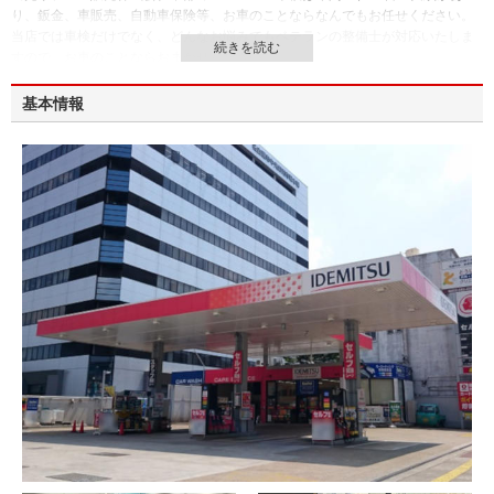
り、鈑金、車販売、自動車保険等、お車のことならなんでもお任せください。
当店では車検だけでなく、どんなお悩みでもベテランの整備士が対応いたしま
すので、お車のことならおまかせください。
さらに、今なら車検を実施して頂くとお得な特典を多数ご用意してお待ちして
おります。
基本情報
ご満足いただける内容となっておりますので、是非この機会に当店にお越しく
ださい。
特典の詳細につきましては、当店スタッフにお気軽にお問い合わせください。
なお、輸入車およびハイブリッド車の車検の場合、別途費用が発生する場合
や、車種により承ることができない場合がございますので事前にご相談下さ
い。