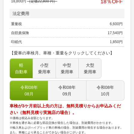
18
％OFF
18,800
円
（定価
22,800
円）
法定費用
重量税
6,600
円
自賠責保険
17,540
円
印紙代
1,850
円
【愛車の車検月、車種・重量をクリックしてください】
軽
小型
中型
大型
自動車
乗用車
乗用車
乗用車
令和08
年
令和08
年
令和08
年
08
月
09
月
10
月
車検が3ケ月前以上先の方は、無料見積りからお申込みくだ
さい（無料見積り実施店の場合）。
※価格は税込み金額となります。
※車検を通す為に必要な部品交換が発生した場合は、別途費用がかかります。
※輸入車およびハイブリッド車の車検の場合、別途費用が発生する場合があります。
また、車種により承ることができない場合がございます。