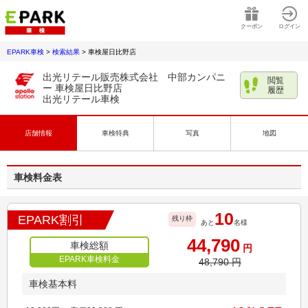
クーポン
ログイン
EPARK車検
>
検索結果
>
車検屋日比野店
出光リテール販売株式会社 中部カンパニ
閲覧
ー 車検屋日比野店
履歴
出光リテール車検
店舗情報
車検特典
写真
地図
車検料金表
10
EPARK割引
残り枠
あと
名様
44,790
車検総額
円
EPARK車検料金
48,790
円
車検基本料