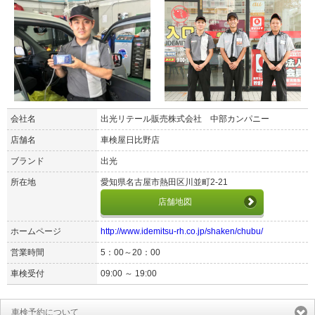
会社名
出光リテール販売株式会社 中部カンパニー
店舗名
車検屋日比野店
ブランド
出光
所在地
愛知県名古屋市熱田区川並町2-21
店舗地図
ホームページ
http://www.idemitsu-rh.co.jp/shaken/chubu/
営業時間
5：00～20：00
車検受付
09:00 ～ 19:00
車検予約について