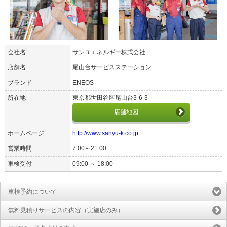
会社名
サンユエネルギー株式会社
店舗名
尾山台サービスステーション
ブランド
ENEOS
所在地
東京都世田谷区尾山台3-6-3
店舗地図
ホームページ
http://www.sanyu-k.co.jp
営業時間
7:00～21:00
車検受付
09:00 ～ 18:00
車検予約について
無料見積りサービスの内容（実施店のみ）