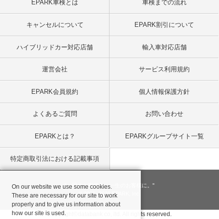
EPARK車検とは
車検までの流れ
キャンセルについて
EPARK割引について
ハイブリッドカー対応店舗
輸入車対応店舗
運営会社
サービス利用規約
EPARK会員規約
個人情報保護方針
よくあるご質問
お問い合わせ
EPARKとは？
EPARKグループサイト一覧
特定商取引法における記載事項
"一回のお客様を、一生のお客様に。"
On our website we use some cookies.
© 2001
- 2026 EPARK, Inc.
These are necessary for our site to work
properly and to give us information about
how our site is used.
Copyright©databank co, ltd. All rights reserved.