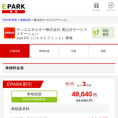
クーポン
ログイン
EPARK車検
>
検索結果
>
尾山台サービスステーション
サンユエネルギー株式会社 尾山台サービス
閲覧
ステーション
履歴
Just Fit（ジャストフィット）車検
店舗情報
車検特典
写真
地図
車検料金表
3
EPARK割引
残り枠
あと
名様
49,640
車検総額
円
EPARK車検料金
54,640
円
車検基本料