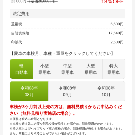
18
％OFF
23,000
円
（定価
28,000
円）
法定費用
重量税
6,600
円
自賠責保険
17,540
円
印紙代
2,500
円
【愛車の車検月、車種・重量をクリックしてください】
軽
小型
中型
大型
特大
自動車
乗用車
乗用車
乗用車
乗用車
令和08
年
令和08
年
令和08
年
08
月
09
月
10
月
車検が3ケ月前以上先の方は、無料見積りからお申込みくだ
さい（無料見積り実施店の場合）。
※価格は税込み金額となります。
※車検を通す為に必要な部品交換が発生した場合は、別途費用がかかります。
※輸入車およびハイブリッド車の車検の場合、別途費用が発生する場合があります。
また、車種により承ることができない場合がございます。