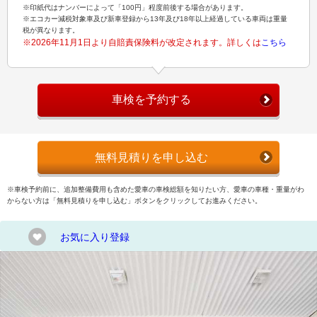
※印紙代はナンバーによって「100円」程度前後する場合があります。
※エコカー減税対象車及び新車登録から13年及び18年以上経過している車両は重量
税が異なります。
※2026年11月1日より自賠責保険料が改定されます。詳しくは
こちら
車検を予約する
無料見積りを申し込む
※車検予約前に、追加整備費用も含めた愛車の車検総額を知りたい方、愛車の車種・重量がわ
からない方は「無料見積りを申し込む」ボタンをクリックしてお進みください。
お気に入り登録