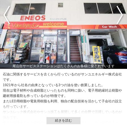
尾山台サービスステーションはたくさんのお客様に愛されています
石油に関係するサービスを古くから行っているのがサンユエネルギー株式会社
です。
1921年から社名の由来となっている3つの油を使い創業しました。
現在は電子材料や合成樹脂といったものも同時に扱い、電子用絶縁封止樹脂や
建材用接着剤も作っているのが特徴です。
またLED用樹脂や電装用樹脂も利用、独自の配合技術を活かして子会社の設立
も行っています。
サンユレック株式会社やサンユ技工を展開して多くの分野で活躍しているのが
強みです。
年月が経過するとお客様のニーズも多様化するのですが、これに対応するべく