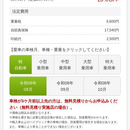
法定費用
重量税
6,600
円
自賠責保険
17,540
円
印紙代
2,500
円
【愛車の車検月、車種・重量をクリックしてください】
軽
小型
中型
大型
特大
自動車
乗用車
乗用車
乗用車
乗用車
令和08
年
令和08
年
令和08
年
08
月
09
月
10
月
車検が3ケ月前以上先の方は、無料見積りからお申込みくだ
さい（無料見積り実施店の場合）。
※価格は税込み金額となります。
※車検を通す為に必要な部品交換が発生した場合は、別途費用がかかります。
※輸入車およびハイブリッド車の車検の場合、別途費用が発生する場合があります。
また、車種により承ることができない場合がございます。