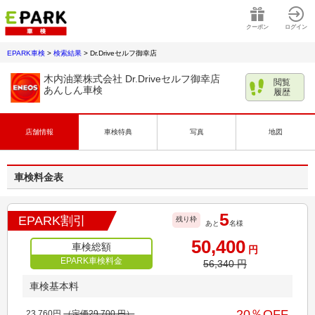
クーポン
ログイン
EPARK車検
>
検索結果
>
Dr.Driveセルフ御幸店
木内油業株式会社 Dr.Driveセルフ御幸店
閲覧
あんしん車検
履歴
店舗情報
車検特典
写真
地図
車検料金表
5
EPARK割引
残り枠
あと
名様
50,400
車検総額
円
EPARK車検料金
56,340
円
車検基本料
20
％OFF
23,760
円
（定価
29,700
円）