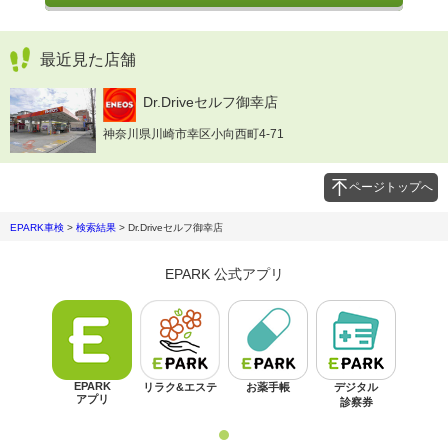
最近見た店舗
Dr.Driveセルフ御幸店
神奈川県川崎市幸区小向西町4-71
ページトップへ
EPARK車検
>
検索結果
>
Dr.Driveセルフ御幸店