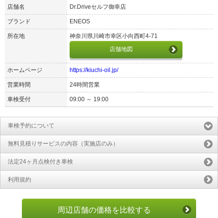
店舗名
Dr.Driveセルフ御幸店
ブランド
ENEOS
所在地
神奈川県川崎市幸区小向西町4-71
店舗地図
ホームページ
https://kiuchi-oil.jp/
営業時間
24時間営業
車検受付
09:00 ～ 19:00
車検予約について
無料見積りサービスの内容（実施店のみ）
法定24ヶ月点検付き車検
利用規約
周辺店舗の価格を比較する