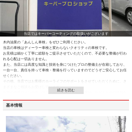
当店ではキーパーコーティングの取扱いがございます
木内油業の「あんしん車検」をぜひご利用ください。
当店の車検はディーラー車検と変わらないクオリティの車検です。
お見積は細かく丁寧に総額をご提示させていただくので、不必要な整備が行わ
れる心配は一切ありません。
また、当店には高度な知識と技術を身につけたプロの整備士が在籍しており、
一台一台、責任を持って車検・整備を行っていますのでどうぞご安心してお任
せください。
その他、当店ではお客様のカーライフのサポートをさせていただくために、さ
まざまなご相談もお受けしています。
お車の維持やメンテナンスに関すること、綺麗にお乗りいただくための情報な
ど、お車のことならなんでもお気軽にご相談ください。
「あんしんを長く」をモットーにスタッフ一同、ご来店を心よりお待ちしてい
基本情報
ます。