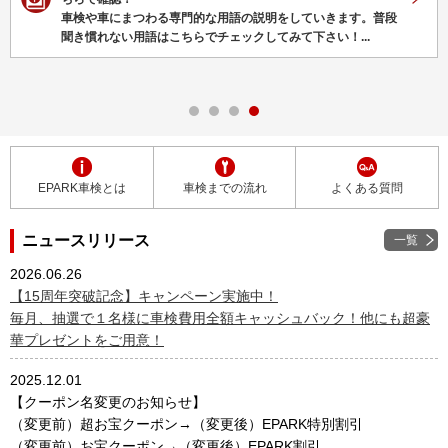
通勤やレジャー、ちょっとしたドライブ、お買い物と普段の生
活に欠かせない車。
普段当たり前のように乗っているけれど、車検って...
EPARK車検とは
車検までの流れ
よくある質問
ニュースリリース
一覧
2026.06.26
【15周年突破記念】キャンペーン実施中！
毎月、抽選で１名様に車検費用全額キャッシュバック！他にも超豪
華プレゼントをご用意！
2025.12.01
【クーポン名変更のお知らせ】
（変更前）超お宝クーポン→（変更後）EPARK特別割引
（変更前）お宝クーポン→（変更後）EPARK割引