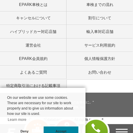
EPARK車検とは
車検までの流れ
キャンセルについて
割引について
ハイブリッドカー対応店舗
輸入車対応店舗
運営会社
サービス利用規約
EPARK会員規約
個人情報保護方針
よくあるご質問
お問い合わせ
特定商取引法における記載事項
On our website we use some cookies.
"一回のお客様を、一生のお客様に。"
These are necessary for our site to work
© 2001
- 2026 EPARK, Inc.
properly and to give us information about
how our site is used.
Learn more
Copyright©databank co, ltd. All rights reserved.
Deny
Accept