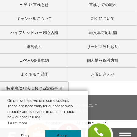
EPARK車検とは
車検までの流れ
キャンセルについて
割引について
ハイブリッドカー対応店舗
輸入車対応店舗
運営会社
サービス利用規約
EPARK会員規約
個人情報保護方針
よくあるご質問
お問い合わせ
特定商取引法における記載事項
On our website we use some cookies.
"一回のお客様を、一生のお客様に。"
These are necessary for our site to work
© 2001
- 2026 EPARK, Inc.
properly and to give us information about
how our site is used.
Learn more
Copyright©databank co, ltd. All rights reserved.
Deny
Accept