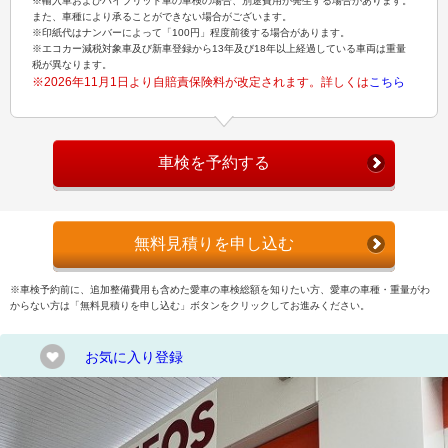
※輸入車およびハイブリッド車の車検の場合、別途費用が発生する場合があります。
また、車種により承ることができない場合がございます。
※印紙代はナンバーによって「100円」程度前後する場合があります。
※エコカー減税対象車及び新車登録から13年及び18年以上経過している車両は重量
税が異なります。
※2026年11月1日より自賠責保険料が改定されます。詳しくは
こちら
車検を予約する
無料見積りを申し込む
※車検予約前に、追加整備費用も含めた愛車の車検総額を知りたい方、愛車の車種・重量がわ
からない方は「無料見積りを申し込む」ボタンをクリックしてお進みください。
お気に入り登録