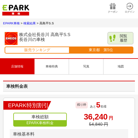
クーポン
ログイン
EPARK車検
>
検索結果
>
高島平S.S
株式会社長谷川 高島平S.S
閲覧
長谷川の車検
履歴
販売ランキング
東京都
第
5
位
店舗情報
車検特典
写真
地図
車検料金表
5
EPARK特別割引
残り枠
あと
名様
36,240
車検総額
円
EPARK車検料金
54,840
円
車検基本料