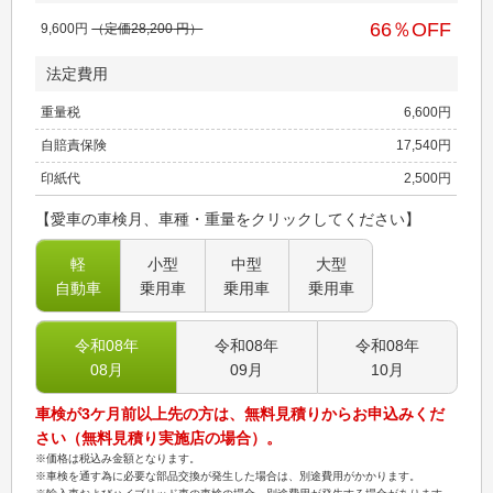
66
％OFF
9,600
円
（定価
28,200
円）
法定費用
重量税
6,600
円
自賠責保険
17,540
円
印紙代
2,500
円
【愛車の車検月、車種・重量をクリックしてください】
軽
小型
中型
大型
自動車
乗用車
乗用車
乗用車
令和08
年
令和08
年
令和08
年
08
月
09
月
10
月
車検が3ケ月前以上先の方は、無料見積りからお申込みくだ
さい（無料見積り実施店の場合）。
※価格は税込み金額となります。
※車検を通す為に必要な部品交換が発生した場合は、別途費用がかかります。