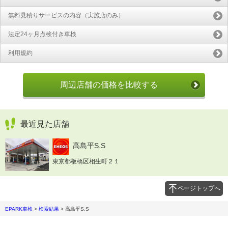
無料見積りサービスの内容（実施店のみ）
法定24ヶ月点検付き車検
利用規約
周辺店舗の価格を比較する
最近見た店舗
高島平S.S
東京都板橋区相生町２１
ページトップへ
EPARK車検
>
検索結果
>
高島平S.S