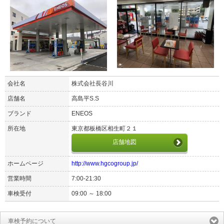
会社名
株式会社長谷川
店舗名
高島平S.S
ブランド
ENEOS
所在地
東京都板橋区相生町２１
店舗地図
ホームページ
http://www.hgcogroup.jp/
営業時間
7:00-21:30
車検受付
09:00 ～ 18:00
車検予約について