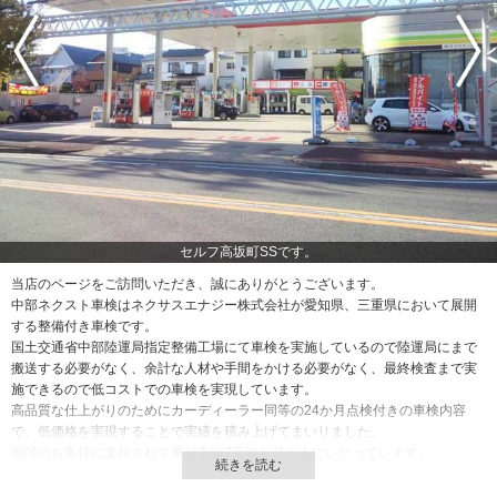
セルフ高坂町SSです。
当店のページをご訪問いただき、誠にありがとうございます。
中部ネクスト車検はネクサスエナジー株式会社が愛知県、三重県において展開
する整備付き車検です。
国土交通省中部陸運局指定整備工場にて車検を実施しているので陸運局にまで
搬送する必要がなく、余計な人材や手間をかける必要がなく、最終検査まで実
施できるので低コストでの車検を実現しています。
高品質な仕上がりのためにカーディーラー同等の24か月点検付きの車検内容
で、低価格を実現することで実績を積み上げてまいりました。
地域のお客様に支持されて累計実績7万台を超えるにいたっています。