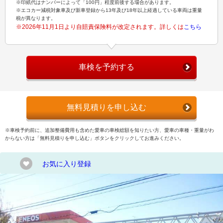
※印紙代はナンバーによって「100円」程度前後する場合があります。
※エコカー減税対象車及び新車登録から13年及び18年以上経過している車両は重量
税が異なります。
※2026年11月1日より自賠責保険料が改定されます。詳しくは
こちら
車検を予約する
無料見積りを申し込む
※車検予約前に、追加整備費用も含めた愛車の車検総額を知りたい方、愛車の車種・重量がわ
からない方は「無料見積りを申し込む」ボタンをクリックしてお進みください。
お気に入り登録