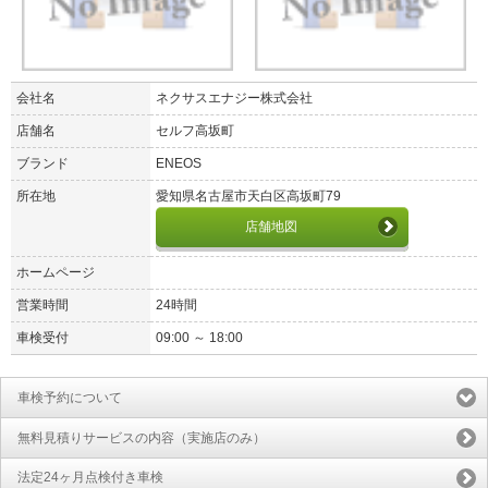
会社名
ネクサスエナジー株式会社
店舗名
セルフ高坂町
ブランド
ENEOS
所在地
愛知県名古屋市天白区高坂町79
店舗地図
ホームページ
営業時間
24時間
車検受付
09:00 ～ 18:00
車検予約について
無料見積りサービスの内容（実施店のみ）
法定24ヶ月点検付き車検