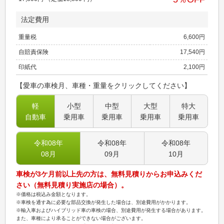
法定費用
重量税
6,600
円
自賠責保険
17,540
円
印紙代
2,100
円
【愛車の車検月、車種・重量をクリックしてください】
軽
小型
中型
大型
特大
自動車
乗用車
乗用車
乗用車
乗用車
令和08
年
令和08
年
令和08
年
08
月
09
月
10
月
車検が3ケ月前以上先の方は、無料見積りからお申込みくだ
さい（無料見積り実施店の場合）。
※価格は税込み金額となります。
※車検を通す為に必要な部品交換が発生した場合は、別途費用がかかります。
※輸入車およびハイブリッド車の車検の場合、別途費用が発生する場合があります。
また、車種により承ることができない場合がございます。