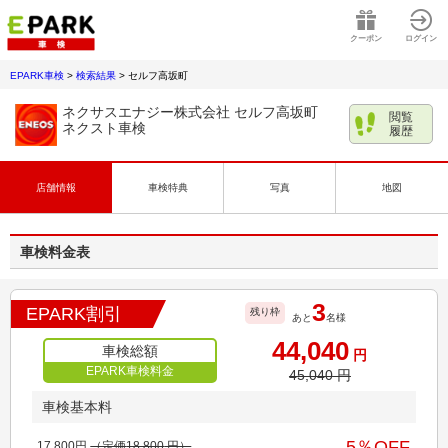
クーポン
ログイン
EPARK車検
>
検索結果
>
セルフ高坂町
ネクサスエナジー株式会社 セルフ高坂町
閲覧
ネクスト車検
履歴
店舗情報
車検特典
写真
地図
車検料金表
3
EPARK割引
残り枠
あと
名様
44,040
車検総額
円
EPARK車検料金
45,040
円
車検基本料
5
％OFF
17,800
円
（定価
18,800
円）