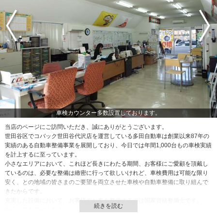
車検カウンター多数設置しております。
当店のページにご訪問いただき、誠にありがとうございます。
世田谷区でコバック世田谷代沢店を運営している多田自動車は創業以来87年の
実績のある自動車整備事業を展開しており、今日では年間1,000台もの車検実績
を計上するに至っています。
小さなエリアにおいて、これほど長きにわたる期間、お客様にご愛顧を頂戴し
ているのは、必要な整備は緻密に行って欲しいけれど、車検費用は可能な限り
安く、との地域の皆さまのご要望を両立させた車検や自動車整備に取り組んで
きたからです。
充実した設備において、お客様のお車を整備するのは国家資格整備士です。
安心してお任せください