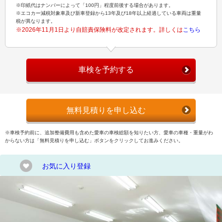
※印紙代はナンバーによって「100円」程度前後する場合があります。
※エコカー減税対象車及び新車登録から13年及び18年以上経過している車両は重量
税が異なります。
※2026年11月1日より自賠責保険料が改定されます。詳しくは
こちら
車検を予約する
無料見積りを申し込む
※車検予約前に、追加整備費用も含めた愛車の車検総額を知りたい方、愛車の車種・重量がわ
からない方は「無料見積りを申し込む」ボタンをクリックしてお進みください。
お気に入り登録