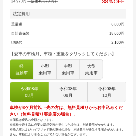
38
％OFF
24,970
円
（定価
40,370
円）
法定費用
重量税
6,600
円
自賠責保険
18,660
円
印紙代
2,100
円
【愛車の車検月、車種・重量をクリックしてください】
軽
小型
中型
大型
自動車
乗用車
乗用車
乗用車
令和08
年
令和08
年
令和08
年
08
月
09
月
10
月
車検が3ケ月前以上先の方は、無料見積りからお申込みくだ
さい（無料見積り実施店の場合）。
※価格は税込み金額となります。
※車検を通す為に必要な部品交換が発生した場合は、別途費用がかかります。
※輸入車およびハイブリッド車の車検の場合、別途費用が発生する場合があります。
また、車種により承ることができない場合がございます。