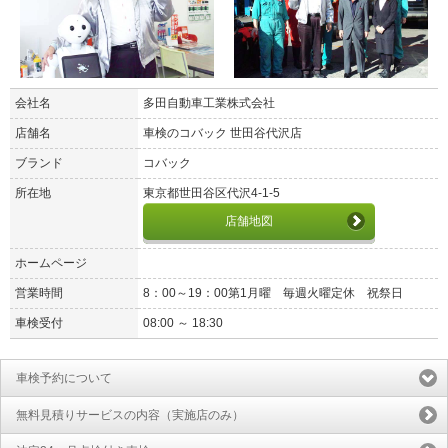
会社名
多田自動車工業株式会社
店舗名
車検のコバック 世田谷代沢店
ブランド
コバック
所在地
東京都世田谷区代沢4-1-5
店舗地図
ホームページ
営業時間
8：00～19：00第1月曜 毎週火曜定休 祝祭日
車検受付
08:00 ～ 18:30
車検予約について
無料見積りサービスの内容（実施店のみ）