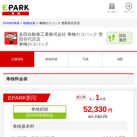
クーポン
ログイン
EPARK車検
>
検索結果
>
車検のコバック 世田谷代沢店
多田自動車工業株式会社 車検のコバック 世
閲覧
田谷代沢店
履歴
車検のコバック
店舗情報
車検特典
写真
地図
車検料金表
1
EPARK割引
残り枠
あと
名様
52,330
車検総額
円
EPARK車検料金
67,730
円
車検基本料