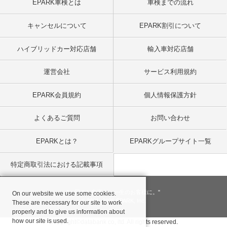
EPARK車検とは
車検までの流れ
キャンセルについて
EPARK割引について
ハイブリッドカー対応店舗
輸入車対応店舗
運営会社
サービス利用規約
EPARK会員規約
個人情報保護方針
よくあるご質問
お問い合わせ
EPARKとは？
EPARKグループサイト一覧
特定商取引法における記載事項
"一回のお客様を、一生のお客様に。"
On our website we use some cookies.
© 2001
- 2026 EPARK, Inc.
These are necessary for our site to work
properly and to give us information about
how our site is used.
Copyright©databank co, ltd. All rights reserved.